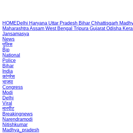
HOME
Delhi
Haryana
Uttar Pradesh
Bihar
Chhattisgarh
Madhy
Maharashtra
Assam
West Bengal
Tripura
Gujarat
Odisha
Kera
Jansamasya
News
पुलिस
Bjp
National
Police
Bihar
India
कांग्रेस
भाजपा
Congress
Modi
Delhi
Viral
मारपीट
Breakingnews
Narendramodi
Nitishkumar
Madhya_pradesh