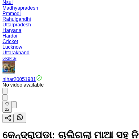
Nsui
Madhyapradesh
Pmmodi
Rahulgandhi
Uttarpradesh
Haryana
Hardoi
Cricket
Lucknow
Uttarakhand
लखनऊ
nihar20051981
No video available
22
କେନ୍ଦ୍ରାପଡା: ଚାଲିଗଲା ମାଆ ସହ ନି