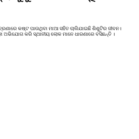
୍ତ୍ରଣାରେ କଷ୍ଟ ପାଉଥିବା ମାଆ ସହିତ ଚାଲିଯାଇଛି ଶିଶୁଟିର ଜୀବନ।
ହା ଅଭିଯୋଗ କରି ସ୍ଥାନୀୟ ଲୋକ ମାନେ ଧାରଣାରେ ବସିଛନ୍ତି ।