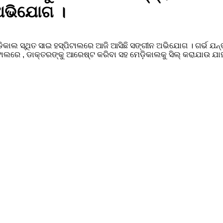
 ଅଭିଯୋଗ ।
ମେଡିକାଲ ସ୍ଥିତ ସାଇ ହସ୍ପିଟାଲରେ ଆଜି ଆସିଛି ସଙ୍ଗୀନ ଅଭିଯୋଗ । ଗର୍ଭ ଯନ
ାଲରେ , ଡାକ୍ତରଙ୍କୁ ଆରେଷ୍ଟ କରିବା ସହ ମେଡ଼ିକାଲକୁ ସିଲ୍ କରାଯାଉ ଯା