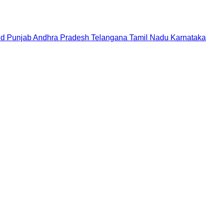
nd
Punjab
Andhra Pradesh
Telangana
Tamil Nadu
Karnataka