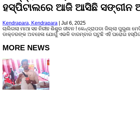
ହସ୍ପିଟାଲରେ ଆଜି ଆସିଛି ସଙ୍ଗୀନ
Kendrapara, Kendrapara
|
Jul 6, 2025
ଚାଲିଗଲା ମାଆ ସହ ନିରୀହ ଶିଶୁର ଜୀବନ ! କେନ୍ଦ୍ରାପଡା ଜିଲ୍ଲା ପୁରୁଣା 
ଡାକ୍ତରଙ୍କ ଅବହେଳା ଯୋଗୁଁ ଏଭଳି ବାରମ୍ବାର ଘଟୁଛି ଏହି ଘରୋଇ ହସ୍ପିଟ
MORE NEWS