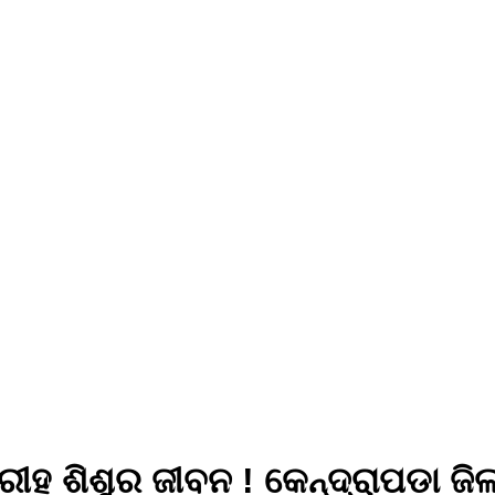
ରୀହ ଶିଶୁର ଜୀବନ ! କେନ୍ଦ୍ରାପଡା ଜିଲ