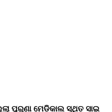
୍ଲା ପୁରୁଣା ମେଡିକାଲ ସ୍ଥିତ ସାଇ