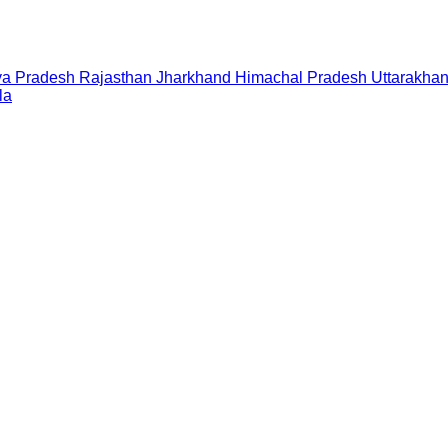
a Pradesh
Rajasthan
Jharkhand
Himachal Pradesh
Uttarakha
la