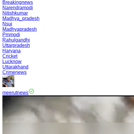
Breakingnews
Narendramodi
Nitishkumar
Madhya_pradesh
Nsui
Madhyapradesh
Pmmodi
Rahulgandhi
Uttarpradesh
Haryana
Cricket
Lucknow
Uttarakhand
Crimenews
meerutnews