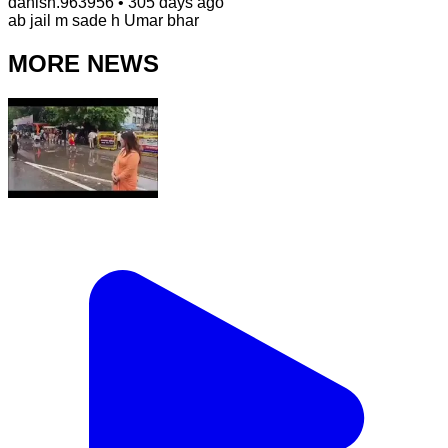
danish.963956
•
305 days ago
ab jail m sade h Umar bhar
MORE NEWS