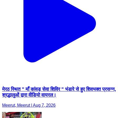
मेरठ स्थित " माँ कांवड़ सेवा शिविर " भंडारे से हुए शिवभक्त प्रसन्न,
श्रद्धालुओं द्वारा वीडियो वायरल।
Meerut, Meerut | Aug 7, 2026