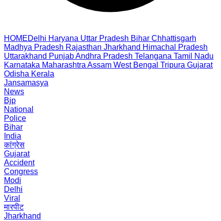
HOME
Delhi
Haryana
Uttar Pradesh
Bihar
Chhattisgarh
Madhya Pradesh
Rajasthan
Jharkhand
Himachal Pradesh
Uttarakhand
Punjab
Andhra Pradesh
Telangana
Tamil Nadu
Karnataka
Maharashtra
Assam
West Bengal
Tripura
Gujarat
Odisha
Kerala
Jansamasya
News
Bjp
National
Police
Bihar
India
कांग्रेस
Gujarat
Accident
Congress
Modi
Delhi
Viral
मारपीट
Jharkhand