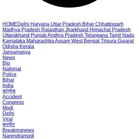
HOME
Delhi
Haryana
Uttar Pradesh
Bihar
Chhattisgarh
Madhya Pradesh
Rajasthan
Jharkhand
Himachal Pradesh
Uttarakhand
Punjab
Andhra Pradesh
Telangana
Tamil Nadu
Karnataka
Maharashtra
Assam
West Bengal
Tripura
Gujarat
Odisha
Kerala
Jansamasya
News
Bjp
National
Police
Bihar
India
कांग्रेस
Accident
Congress
Modi
Delhi
Viral
मारपीट
Breakingnews
Narendramodi