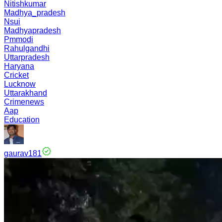
Nitishkumar
Madhya_pradesh
Nsui
Madhyapradesh
Pmmodi
Rahulgandhi
Uttarpradesh
Haryana
Cricket
Lucknow
Uttarakhand
Crimenews
Aap
Education
gaurav181