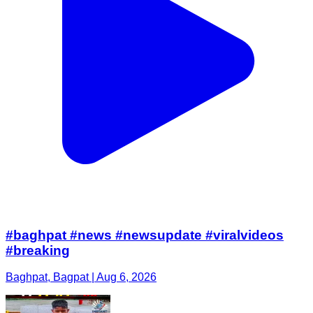
#baghpat #news #newsupdate #viralvideos
#breaking
Baghpat, Bagpat | Aug 6, 2026