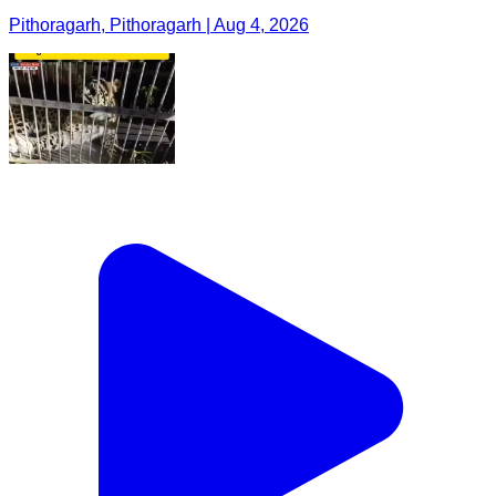
Pithoragarh, Pithoragarh | Aug 4, 2026