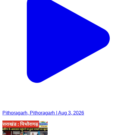
Pithoragarh, Pithoragarh | Aug 3, 2026