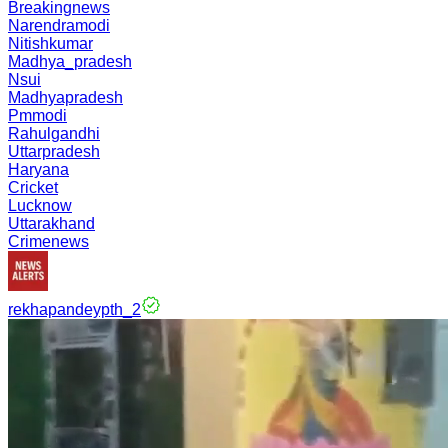
Breakingnews
Narendramodi
Nitishkumar
Madhya_pradesh
Nsui
Madhyapradesh
Pmmodi
Rahulgandhi
Uttarpradesh
Haryana
Cricket
Lucknow
Uttarakhand
Crimenews
rekhapandeypth_2