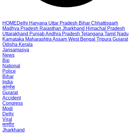
HOME
Delhi
Haryana
Uttar Pradesh
Bihar
Chhattisgarh
Madhya Pradesh
Rajasthan
Jharkhand
Himachal Pradesh
Uttarakhand
Punjab
Andhra Pradesh
Telangana
Tamil Nadu
Karnataka
Maharashtra
Assam
West Bengal
Tripura
Gujarat
Odisha
Kerala
Jansamasya
News
Bjp
National
Police
Bihar
India
कांग्रेस
Gujarat
Accident
Congress
Modi
Delhi
Viral
मारपीट
Jharkhand