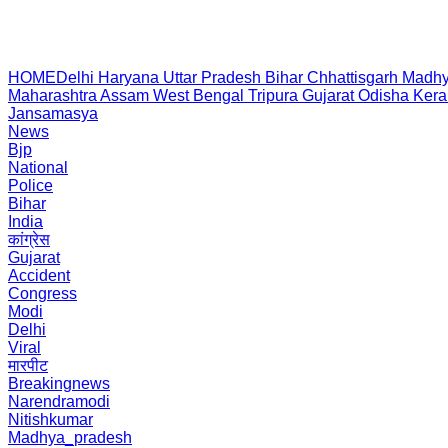
HOME
Delhi
Haryana
Uttar Pradesh
Bihar
Chhattisgarh
Madhy
Maharashtra
Assam
West Bengal
Tripura
Gujarat
Odisha
Kera
Jansamasya
News
Bjp
National
Police
Bihar
India
कांग्रेस
Gujarat
Accident
Congress
Modi
Delhi
Viral
मारपीट
Breakingnews
Narendramodi
Nitishkumar
Madhya_pradesh