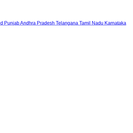
nd
Punjab
Andhra Pradesh
Telangana
Tamil Nadu
Karnataka