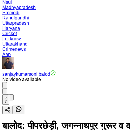
Nsui
Madhyapradesh
Pmmodi
Rahulgandhi
Uttarpradesh
Haryana
Cricket
Lucknow
Uttarakhand
Crimenews
Aap
sanjaykumarsoni.balod
No video available
7
बालोद: पीपरछेड़ी, जगन्नाथपुर गुरूर व क