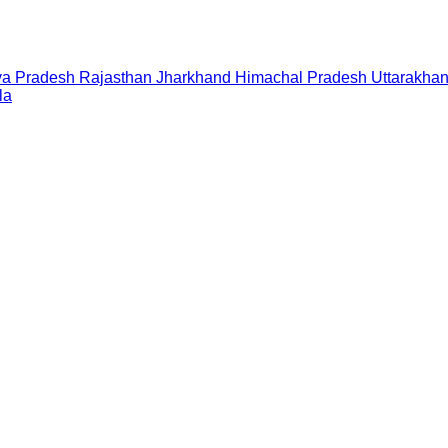
a Pradesh
Rajasthan
Jharkhand
Himachal Pradesh
Uttarakha
la