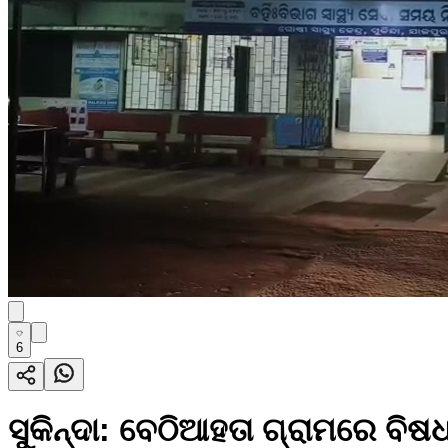
6
ସୁକିନ୍ଦା: ବେଠିଆହତା ଗ୍ରାମରେ ବ