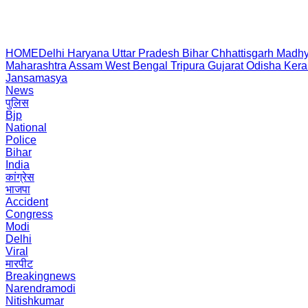
HOME
Delhi
Haryana
Uttar Pradesh
Bihar
Chhattisgarh
Madhy
Maharashtra
Assam
West Bengal
Tripura
Gujarat
Odisha
Kera
Jansamasya
News
पुलिस
Bjp
National
Police
Bihar
India
कांग्रेस
भाजपा
Accident
Congress
Modi
Delhi
Viral
मारपीट
Breakingnews
Narendramodi
Nitishkumar