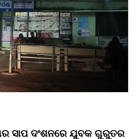
ିଷଧର ସାପ ଦଂଶନରେ ଯୁବକ ଗୁରୁତର