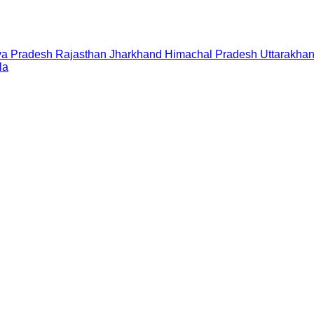
a Pradesh
Rajasthan
Jharkhand
Himachal Pradesh
Uttarakha
la