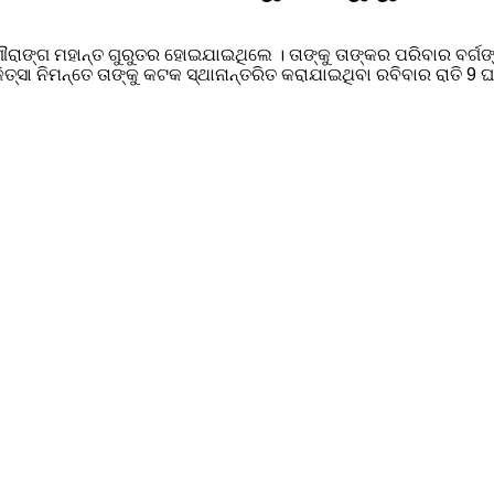
ାଙ୍ଗ ମହାନ୍ତ ଗୁରୁତର ହୋଇଯାଇଥିଲେ । ତାଙ୍କୁ ତାଙ୍କର ପରିବାର ବର୍ଗଙ୍କ
ିତ୍ସା ନିମନ୍ତେ ତାଙ୍କୁ କଟକ ସ୍ଥାନାନ୍ତରିତ କରାଯାଇଥିବା ରବିବାର ରାତି 9 ଘ