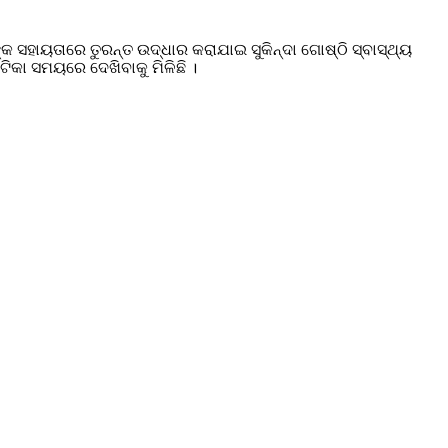
 ସହାୟତାରେ ତୁରନ୍ତ ଉଦ୍ଧାର କରାଯାଇ ସୁକିନ୍ଦା ଗୋଷ୍ଠି ସ୍ବାସ୍ଥ୍ୟ
ଟିକା ସମୟରେ ଦେଖିବାକୁ ମିଳିଛି ।