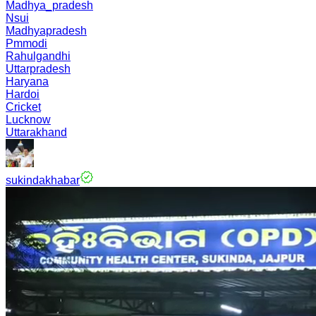
Madhya_pradesh
Nsui
Madhyapradesh
Pmmodi
Rahulgandhi
Uttarpradesh
Haryana
Hardoi
Cricket
Lucknow
Uttarakhand
sukindakhabar