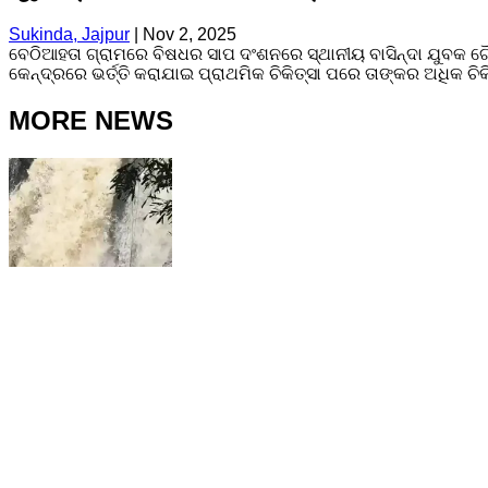
Sukinda, Jajpur
|
Nov 2, 2025
ବେଠିଆହତା ଗ୍ରାମରେ ବିଷଧର ସାପ ଦଂଶନରେ ସ୍ଥାନୀୟ ବାସିନ୍ଦା ଯୁବକ ଗୌର
କେନ୍ଦ୍ରରେ ଭର୍ତ୍ତି କରାଯାଇ ପ୍ରାଥମିକ ଚିକିତ୍ସା ପରେ ତାଙ୍କର ଅଧିକ ଚିକ
MORE NEWS