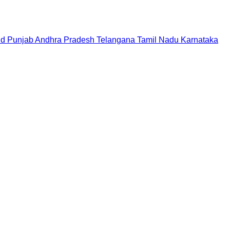
nd
Punjab
Andhra Pradesh
Telangana
Tamil Nadu
Karnataka