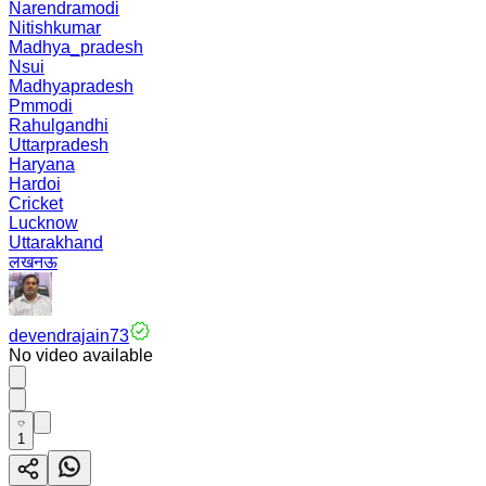
Narendramodi
Nitishkumar
Madhya_pradesh
Nsui
Madhyapradesh
Pmmodi
Rahulgandhi
Uttarpradesh
Haryana
Hardoi
Cricket
Lucknow
Uttarakhand
लखनऊ
devendrajain73
No video available
1