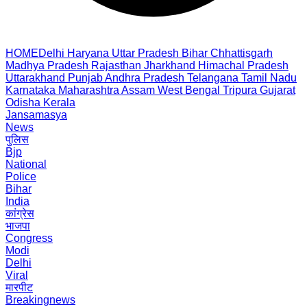
HOME
Delhi
Haryana
Uttar Pradesh
Bihar
Chhattisgarh
Madhya Pradesh
Rajasthan
Jharkhand
Himachal Pradesh
Uttarakhand
Punjab
Andhra Pradesh
Telangana
Tamil Nadu
Karnataka
Maharashtra
Assam
West Bengal
Tripura
Gujarat
Odisha
Kerala
Jansamasya
News
पुलिस
Bjp
National
Police
Bihar
India
कांग्रेस
भाजपा
Congress
Modi
Delhi
Viral
मारपीट
Breakingnews