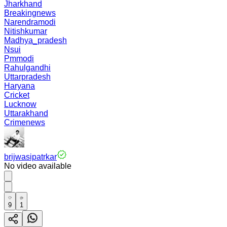
Jharkhand
Breakingnews
Narendramodi
Nitishkumar
Madhya_pradesh
Nsui
Pmmodi
Rahulgandhi
Uttarpradesh
Haryana
Cricket
Lucknow
Uttarakhand
Crimenews
brijwasipatrkar
No video available
9
1