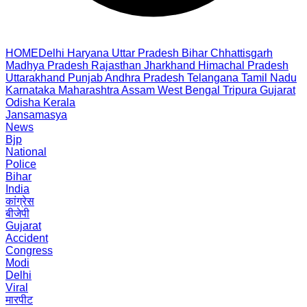
HOME
Delhi
Haryana
Uttar Pradesh
Bihar
Chhattisgarh
Madhya Pradesh
Rajasthan
Jharkhand
Himachal Pradesh
Uttarakhand
Punjab
Andhra Pradesh
Telangana
Tamil Nadu
Karnataka
Maharashtra
Assam
West Bengal
Tripura
Gujarat
Odisha
Kerala
Jansamasya
News
Bjp
National
Police
Bihar
India
कांग्रेस
बीजेपी
Gujarat
Accident
Congress
Modi
Delhi
Viral
मारपीट