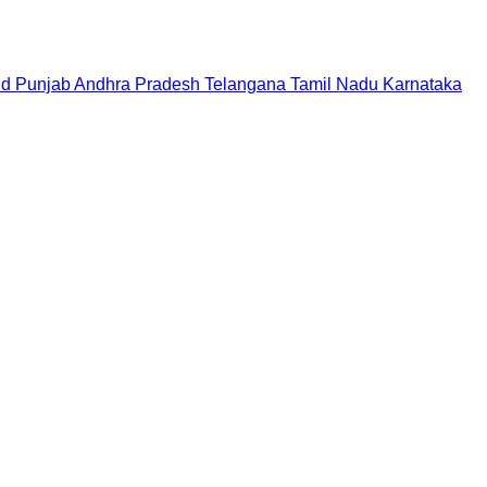
nd
Punjab
Andhra Pradesh
Telangana
Tamil Nadu
Karnataka