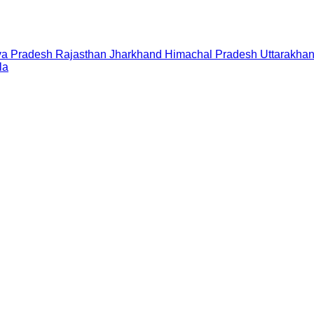
a Pradesh
Rajasthan
Jharkhand
Himachal Pradesh
Uttarakha
la