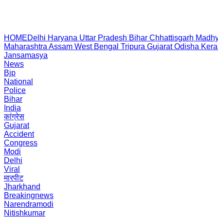
HOME
Delhi
Haryana
Uttar Pradesh
Bihar
Chhattisgarh
Madhy
Maharashtra
Assam
West Bengal
Tripura
Gujarat
Odisha
Kera
Jansamasya
News
Bjp
National
Police
Bihar
India
कांग्रेस
Gujarat
Accident
Congress
Modi
Delhi
Viral
मारपीट
Jharkhand
Breakingnews
Narendramodi
Nitishkumar