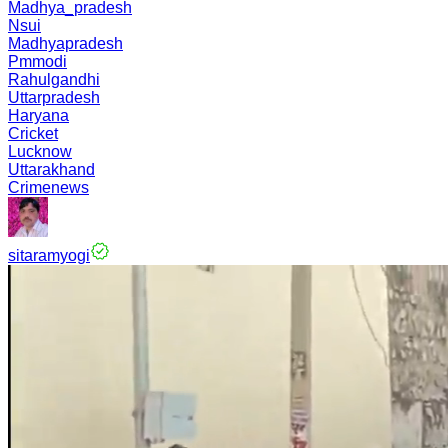
Madhya_pradesh
Nsui
Madhyapradesh
Pmmodi
Rahulgandhi
Uttarpradesh
Haryana
Cricket
Lucknow
Uttarakhand
Crimenews
sitaramyogi