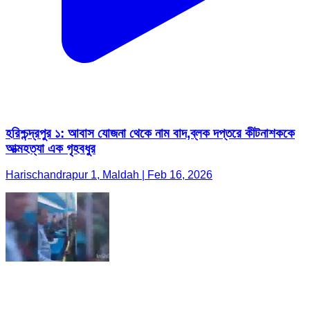
হরিশ্চন্দ্রপুর ১: আবাস যোজনা থেকে নাম বাদ,ব্লক দপ্তরে কীটনাশককে
আত্মহত্যা এক গৃহবধুর
Harischandrapur 1, Maldah | Feb 16, 2026