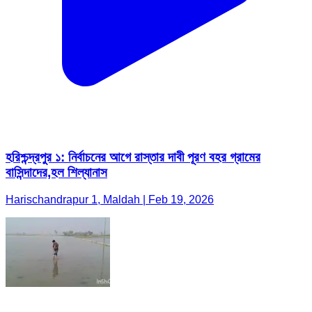
হরিশ্চন্দ্রপুর ১: নির্বাচনের আগে রাস্তার দাবী পূরণ বহর গ্রামের
বাসিন্দাদের,হল শিল্যানাস
Harischandrapur 1, Maldah | Feb 19, 2026