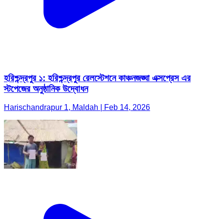
হরিশ্চন্দ্রপুর ১: হরিশ্চন্দ্রপুর রেলস্টেশনে কাঞ্চনজঙ্ঘা এক্সপ্রেস এর
স্টপেজের অনুষ্ঠানিক উদ্বোধন
Harischandrapur 1, Maldah | Feb 14, 2026