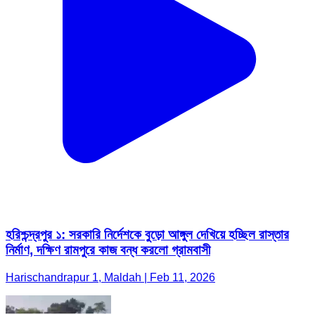
হরিশ্চন্দ্রপুর ১: সরকারি নির্দেশকে বুড়ো আঙ্গুল দেখিয়ে হচ্ছিল রাস্তার
নির্মাণ, দক্ষিণ রামপুরে কাজ বন্ধ করলো গ্রামবাসী
Harischandrapur 1, Maldah | Feb 11, 2026