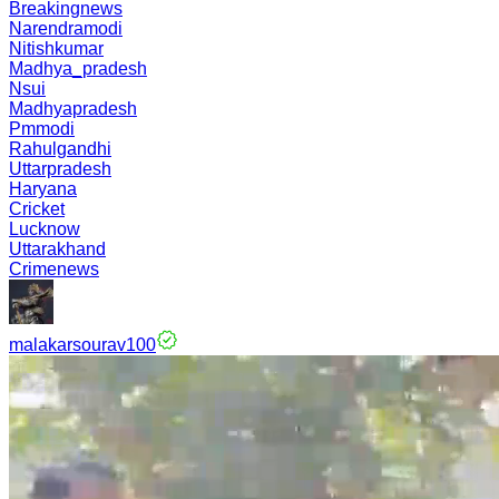
Breakingnews
Narendramodi
Nitishkumar
Madhya_pradesh
Nsui
Madhyapradesh
Pmmodi
Rahulgandhi
Uttarpradesh
Haryana
Cricket
Lucknow
Uttarakhand
Crimenews
malakarsourav100