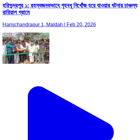
হরিশ্চন্দ্রপুর ১: রহস্যজনকভাবে গৃহবধূ নিখোঁজ হয়ে যাওয়ার ঘটনায় চাঞ্চল্য
রারিয়াল গ্রামে
Harischandrapur 1, Maldah | Feb 20, 2026