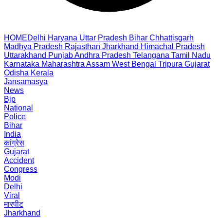
HOME
Delhi
Haryana
Uttar Pradesh
Bihar
Chhattisgarh
Madhya Pradesh
Rajasthan
Jharkhand
Himachal Pradesh
Uttarakhand
Punjab
Andhra Pradesh
Telangana
Tamil Nadu
Karnataka
Maharashtra
Assam
West Bengal
Tripura
Gujarat
Odisha
Kerala
Jansamasya
News
Bjp
National
Police
Bihar
India
कांग्रेस
Gujarat
Accident
Congress
Modi
Delhi
Viral
मारपीट
Jharkhand