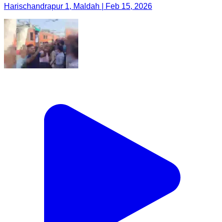
Harischandrapur 1, Maldah | Feb 15, 2026