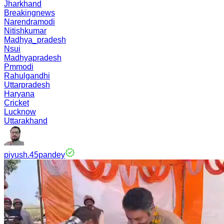
Jharkhand
Breakingnews
Narendramodi
Nitishkumar
Madhya_pradesh
Nsui
Madhyapradesh
Pmmodi
Rahulgandhi
Uttarpradesh
Haryana
Cricket
Lucknow
Uttarakhand
piyush.45pandey