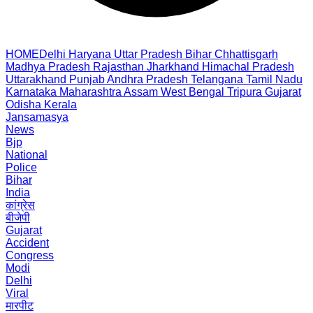
HOME
Delhi
Haryana
Uttar Pradesh
Bihar
Chhattisgarh
Madhya Pradesh
Rajasthan
Jharkhand
Himachal Pradesh
Uttarakhand
Punjab
Andhra Pradesh
Telangana
Tamil Nadu
Karnataka
Maharashtra
Assam
West Bengal
Tripura
Gujarat
Odisha
Kerala
Jansamasya
News
Bjp
National
Police
Bihar
India
कांग्रेस
बीजेपी
Gujarat
Accident
Congress
Modi
Delhi
Viral
मारपीट