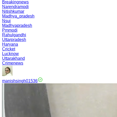
Breakingnews
Narendramodi
Nitishkumar
Madhya_pradesh
Nsui
Madhyapradesh
Pmmodi
Rahulgandhi
Uttarpradesh
Haryana
Cricket
Lucknow
Uttarakhand
Crimenews
manishsingh01536