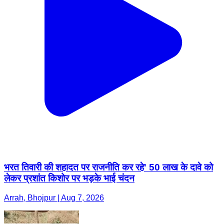
भरत तिवारी की शहादत पर राजनीति कर रहे' 50 लाख के दावे को
लेकर प्रशांत किशोर पर भड़के भाई चंदन
Arrah, Bhojpur | Aug 7, 2026