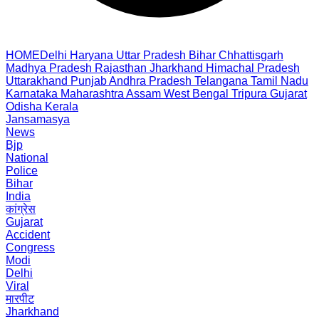
HOME
Delhi
Haryana
Uttar Pradesh
Bihar
Chhattisgarh
Madhya Pradesh
Rajasthan
Jharkhand
Himachal Pradesh
Uttarakhand
Punjab
Andhra Pradesh
Telangana
Tamil Nadu
Karnataka
Maharashtra
Assam
West Bengal
Tripura
Gujarat
Odisha
Kerala
Jansamasya
News
Bjp
National
Police
Bihar
India
कांग्रेस
Gujarat
Accident
Congress
Modi
Delhi
Viral
मारपीट
Jharkhand