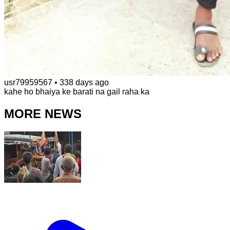
usr79959567
•
338 days ago
kahe ho bhaiya ke barati na gail raha ka
MORE NEWS