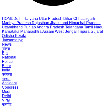
HOME
Delhi
Haryana
Uttar Pradesh
Bihar
Chhattisgarh
Madhya Pradesh
Rajasthan
Jharkhand
Himachal Pradesh
Uttarakhand
Punjab
Andhra Pradesh
Telangana
Tamil Nadu
Karnataka
Maharashtra
Assam
West Bengal
Tripura
Gujarat
Odisha
Kerala
Jansamasya
News
पुलिस
Bjp
National
Police
Bihar
India
कांग्रेस
भाजपा
Accident
Congress
Modi
Delhi
Viral
मारपीट