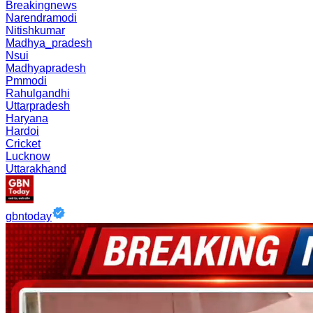
Breakingnews
Narendramodi
Nitishkumar
Madhya_pradesh
Nsui
Madhyapradesh
Pmmodi
Rahulgandhi
Uttarpradesh
Haryana
Hardoi
Cricket
Lucknow
Uttarakhand
gbntoday