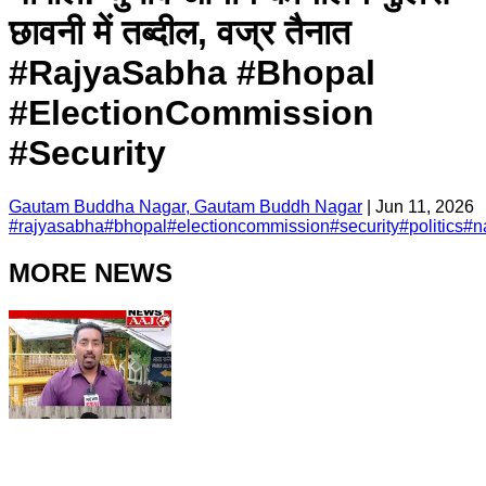
छावनी में तब्दील, वज्र तैनात ​
#RajyaSabha #Bhopal
#ElectionCommission
#Security
Gautam Buddha Nagar, Gautam Buddh Nagar
|
Jun 11, 2026
#
rajyasabha
#
bhopal
#
electioncommission
#
security
#
politics
#
n
MORE NEWS