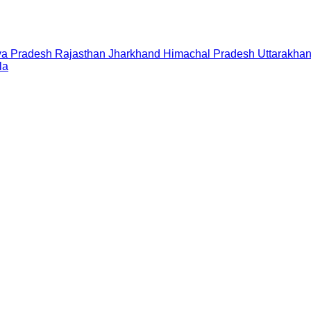
a Pradesh
Rajasthan
Jharkhand
Himachal Pradesh
Uttarakha
la