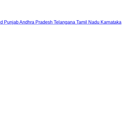
nd
Punjab
Andhra Pradesh
Telangana
Tamil Nadu
Karnataka