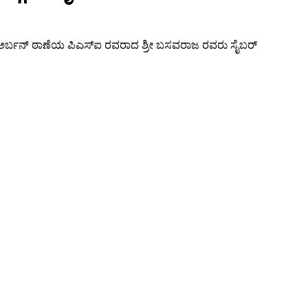
ಬ್ ಅರ್ಬನ್ ಠಾಣೆಯ ಪಿಎಸ್ಐ ರವರಾದ ಶ್ರೀ ಬಸವರಾಜ ರವರು ಸೈಬರ್