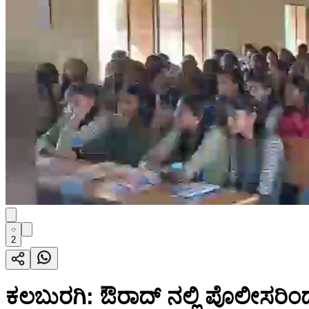
2
ಕಲಬುರಗಿ: ಔರಾದ್ ನಲ್ಲಿ ಪೊಲೀಸರಿಂದ 