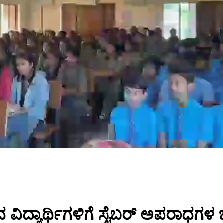
ವಿದ್ಯಾರ್ಥಿಗಳಿಗೆ ಸೈಬರ್ ಅಪರಾಧಗಳ ಬಗ್