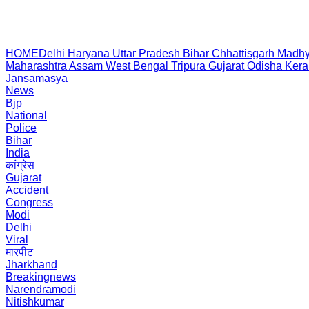
HOME
Delhi
Haryana
Uttar Pradesh
Bihar
Chhattisgarh
Madhy
Maharashtra
Assam
West Bengal
Tripura
Gujarat
Odisha
Kera
Jansamasya
News
Bjp
National
Police
Bihar
India
कांग्रेस
Gujarat
Accident
Congress
Modi
Delhi
Viral
मारपीट
Jharkhand
Breakingnews
Narendramodi
Nitishkumar