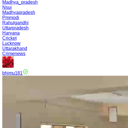
Madhya_pradesh
Nsui
Madhyapradesh
Pmmodi
Rahulgandhi
Uttarpradesh
Haryana
Cricket
Lucknow
Uttarakhand
Crimenews
bhimu181