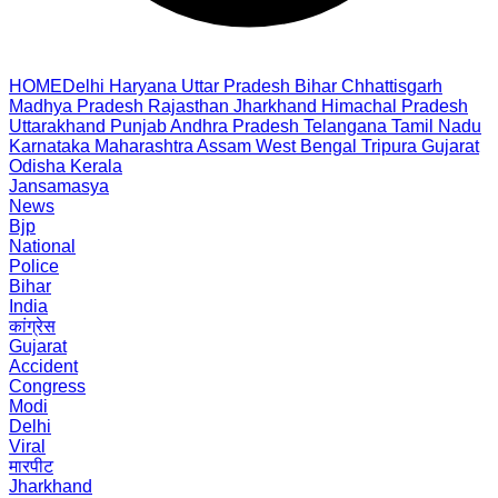
HOME
Delhi
Haryana
Uttar Pradesh
Bihar
Chhattisgarh
Madhya Pradesh
Rajasthan
Jharkhand
Himachal Pradesh
Uttarakhand
Punjab
Andhra Pradesh
Telangana
Tamil Nadu
Karnataka
Maharashtra
Assam
West Bengal
Tripura
Gujarat
Odisha
Kerala
Jansamasya
News
Bjp
National
Police
Bihar
India
कांग्रेस
Gujarat
Accident
Congress
Modi
Delhi
Viral
मारपीट
Jharkhand