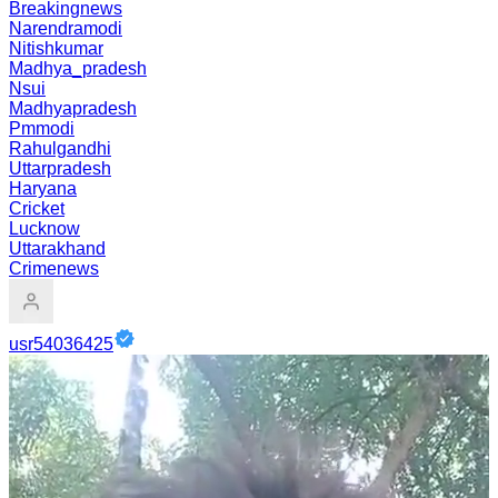
Breakingnews
Narendramodi
Nitishkumar
Madhya_pradesh
Nsui
Madhyapradesh
Pmmodi
Rahulgandhi
Uttarpradesh
Haryana
Cricket
Lucknow
Uttarakhand
Crimenews
usr54036425