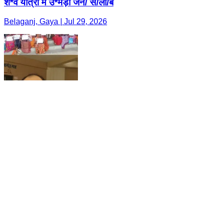
श*व यात्रा में उ*मड़ी जन/ सै/ला/ब
Belaganj, Gaya | Jul 29, 2026