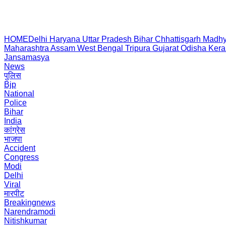
HOME
Delhi
Haryana
Uttar Pradesh
Bihar
Chhattisgarh
Madhy
Maharashtra
Assam
West Bengal
Tripura
Gujarat
Odisha
Kera
Jansamasya
News
पुलिस
Bjp
National
Police
Bihar
India
कांग्रेस
भाजपा
Accident
Congress
Modi
Delhi
Viral
मारपीट
Breakingnews
Narendramodi
Nitishkumar