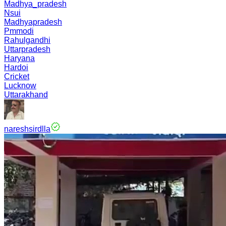
Madhya_pradesh
Nsui
Madhyapradesh
Pmmodi
Rahulgandhi
Uttarpradesh
Haryana
Hardoi
Cricket
Lucknow
Uttarakhand
nareshsirdlla