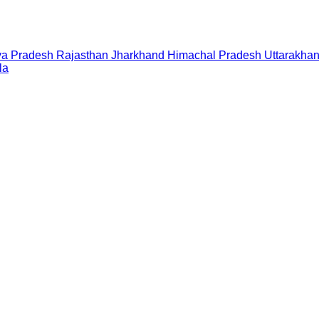
a Pradesh
Rajasthan
Jharkhand
Himachal Pradesh
Uttarakha
la