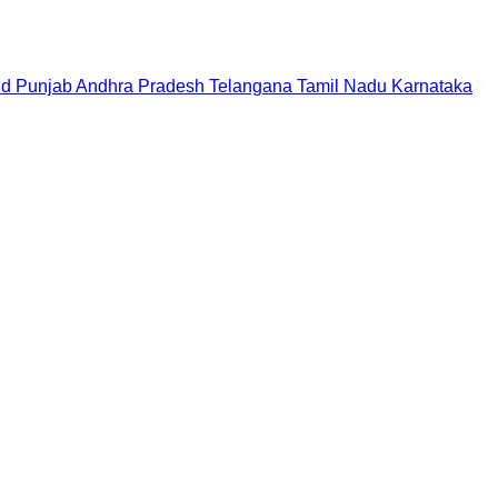
nd
Punjab
Andhra Pradesh
Telangana
Tamil Nadu
Karnataka