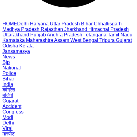
HOME
Delhi
Haryana
Uttar Pradesh
Bihar
Chhattisgarh
Madhya Pradesh
Rajasthan
Jharkhand
Himachal Pradesh
Uttarakhand
Punjab
Andhra Pradesh
Telangana
Tamil Nadu
Karnataka
Maharashtra
Assam
West Bengal
Tripura
Gujarat
Odisha
Kerala
Jansamasya
News
Bjp
National
Police
Bihar
India
कांग्रेस
बीजेपी
Gujarat
Accident
Congress
Modi
Delhi
Viral
मारपीट