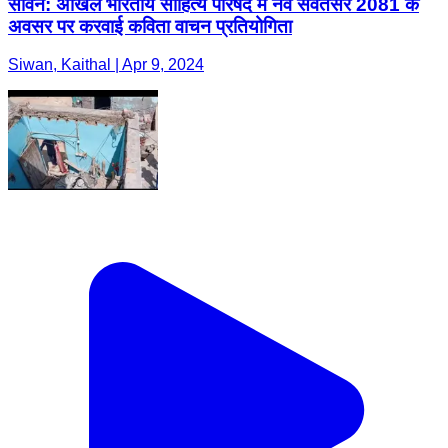
सीवन: अखिल भारतीय साहित्य परिषद में नव संवतसर 2081 के
अवसर पर करवाई कविता वाचन प्रतियोगिता
Siwan, Kaithal | Apr 9, 2024