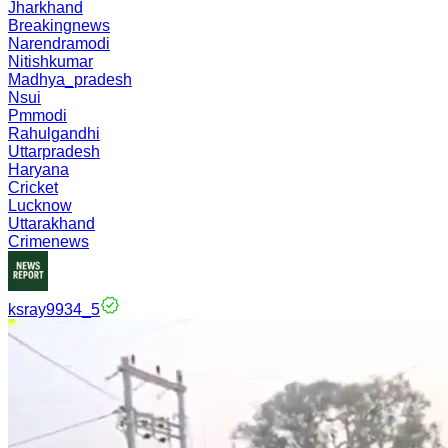
Jharkhand
Breakingnews
Narendramodi
Nitishkumar
Madhya_pradesh
Nsui
Pmmodi
Rahulgandhi
Uttarpradesh
Haryana
Cricket
Lucknow
Uttarakhand
Crimenews
ksray9934_5