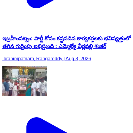
ఇబ్రహీంపట్నం: పార్టీ కోసం కష్టపడిన కార్యకర్తలకు భవిష్యత్తులో
తగిన గుర్తింపు లభిస్తుంది : ఎమ్మెల్యే వీర్లపల్లి శంకర్
Ibrahimpatnam, Rangareddy | Aug 8, 2026