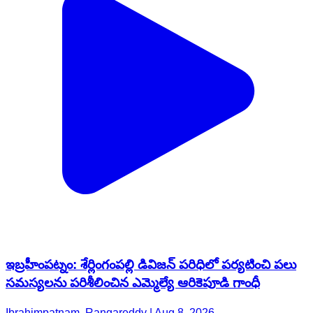
ఇబ్రహీంపట్నం: శేర్లింగంపల్లి డివిజన్ పరిధిలో పర్యటించి పలు
సమస్యలను పరిశీలించిన ఎమ్మెల్యే ఆరికెపూడి గాంధీ
Ibrahimpatnam, Rangareddy | Aug 8, 2026