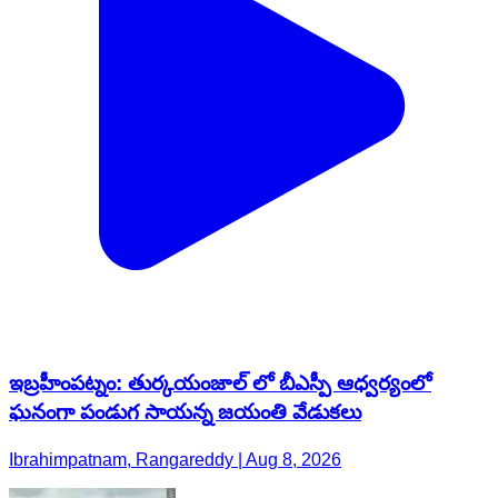
ఇబ్రహీంపట్నం: తుర్కయంజాల్ లో బీఎస్పీ ఆధ్వర్యంలో
ఘనంగా పండుగ సాయన్న జయంతి వేడుకలు
Ibrahimpatnam, Rangareddy | Aug 8, 2026