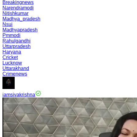
Breakingnews
Narendramodi
Nitishkumar
Madhya_pradesh
Nsui
Madhyapradesh
Pmmodi
Rahulgandhi
Uttarpradesh
Haryana
Cricket
Lucknow
Uttarakhand
Crimenews
iamsivakrishna