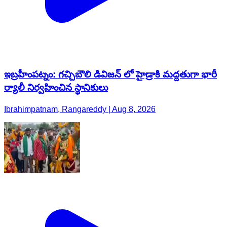
ఇబ్రహీంపట్నం: గచ్చిబౌలి డివిజన్ లో హైడ్రాకి మద్దతుగా భారీ
ర్యాలీ నిర్వహించిన స్థానికులు
Ibrahimpatnam, Rangareddy | Aug 8, 2026