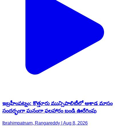
ఇబ్రహీంపట్నం: కొత్తూరు మున్సిపాలిటీలో ఆశాడ మాసం
సందర్భంగా ఘనంగా ఫలహారం బండి ఊరేగింపు
Ibrahimpatnam, Rangareddy | Aug 8, 2026