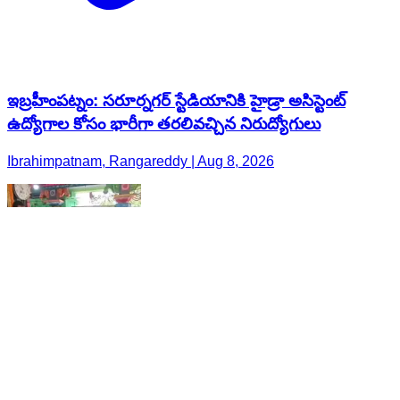
ఇబ్రహీంపట్నం: సరూర్నగర్ స్టేడియానికి హైడ్రా అసిస్టెంట్
ఉద్యోగాల కోసం భారీగా తరలివచ్చిన నిరుద్యోగులు
Ibrahimpatnam, Rangareddy | Aug 8, 2026