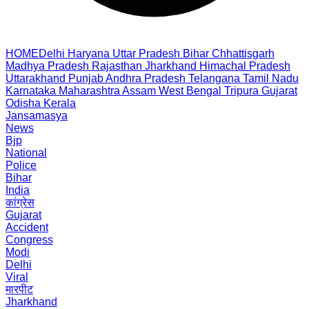
HOME
Delhi
Haryana
Uttar Pradesh
Bihar
Chhattisgarh
Madhya Pradesh
Rajasthan
Jharkhand
Himachal Pradesh
Uttarakhand
Punjab
Andhra Pradesh
Telangana
Tamil Nadu
Karnataka
Maharashtra
Assam
West Bengal
Tripura
Gujarat
Odisha
Kerala
Jansamasya
News
Bjp
National
Police
Bihar
India
कांग्रेस
Gujarat
Accident
Congress
Modi
Delhi
Viral
मारपीट
Jharkhand