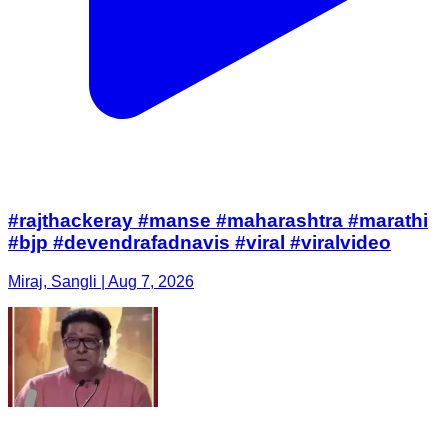
#rajthackeray #manse #maharashtra #marathi
#bjp #devendrafadnavis #viral #viralvideo
Miraj, Sangli | Aug 7, 2026