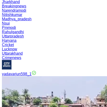
Jharkhand
Breakingnews
Narendramodi
Nitishkumar
Madhya_pradesh
Nsui
Pmmodi
Rahulgandhi
Uttarpradesh
Haryana
Cricket
Lucknow
Uttarakhand
Crimenews
yadavarjun598_1