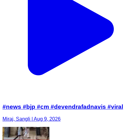
#news #bjp #cm #devendrafadnavis #viral
Miraj, Sangli | Aug 9, 2026