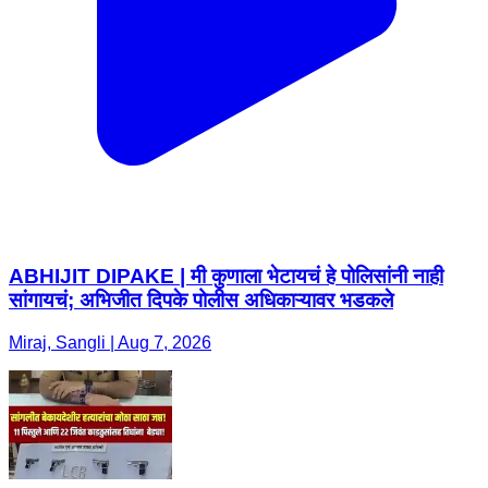
ABHIJIT DIPAKE | मी कुणाला भेटायचं हे पोलिसांनी नाही
सांगायचं; अभिजीत दिपके पोलीस अधिकाऱ्यावर भडकले
Miraj, Sangli | Aug 7, 2026