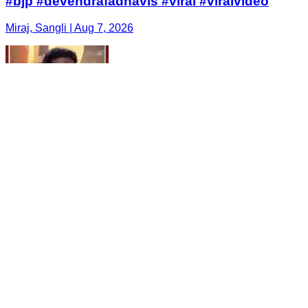
#bjp #devendrafadnavis #viral #viralvideo
Miraj, Sangli | Aug 7, 2026