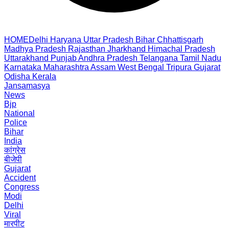
HOME
Delhi
Haryana
Uttar Pradesh
Bihar
Chhattisgarh
Madhya Pradesh
Rajasthan
Jharkhand
Himachal Pradesh
Uttarakhand
Punjab
Andhra Pradesh
Telangana
Tamil Nadu
Karnataka
Maharashtra
Assam
West Bengal
Tripura
Gujarat
Odisha
Kerala
Jansamasya
News
Bjp
National
Police
Bihar
India
कांग्रेस
बीजेपी
Gujarat
Accident
Congress
Modi
Delhi
Viral
मारपीट