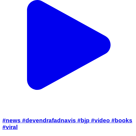
#news #devendrafadnavis #bjp #video #books
#viral