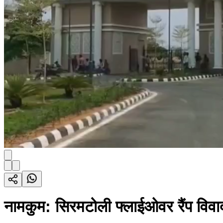
नामकुम: सिरमटोली फ्लाईओवर रैंप विवा