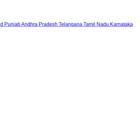
nd
Punjab
Andhra Pradesh
Telangana
Tamil Nadu
Karnataka