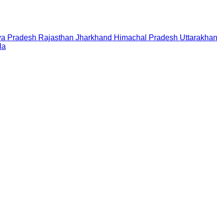
a Pradesh
Rajasthan
Jharkhand
Himachal Pradesh
Uttarakha
la