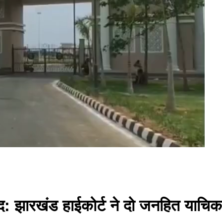
द: झारखंड हाईकोर्ट ने दो जनहित याचिका