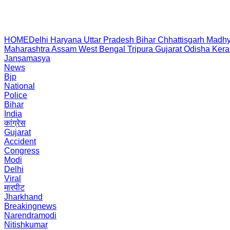
HOME
Delhi
Haryana
Uttar Pradesh
Bihar
Chhattisgarh
Madhy
Maharashtra
Assam
West Bengal
Tripura
Gujarat
Odisha
Kera
Jansamasya
News
Bjp
National
Police
Bihar
India
कांग्रेस
Gujarat
Accident
Congress
Modi
Delhi
Viral
मारपीट
Jharkhand
Breakingnews
Narendramodi
Nitishkumar