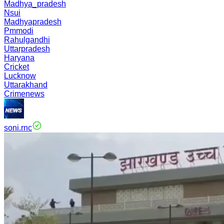
Madhya_pradesh
Nsui
Madhyapradesh
Pmmodi
Rahulgandhi
Uttarpradesh
Haryana
Cricket
Lucknow
Uttarakhand
Crimenews
soni.rnc