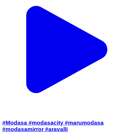
#Modasa #modasacity #marumodasa
#modasamirror #aravalli