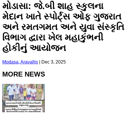
મોડાસા: જે.બી શાહ સ્કુલના
મેદાન ખાતે સ્પોર્ટ્સ ઓફ ગુજરાત
અને રમતગમત અને યુવા સંસ્કૃતિ
વિભાગ દ્વારા ખેલ મહાકુંભની
હોકીનું આયોજન
Modasa, Aravallis
|
Dec 3, 2025
MORE NEWS