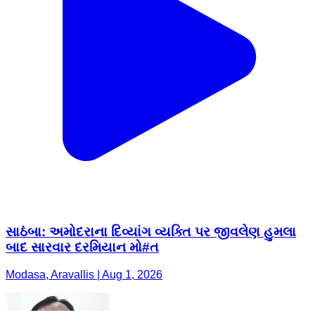
સાઠંબા: અમોદરાના દિવ્યાંગ વ્યક્તિ પર જીવલેણ હુમલા
બાદ સારવાર દરમિયાન મો#ત
Modasa, Aravallis | Aug 1, 2026