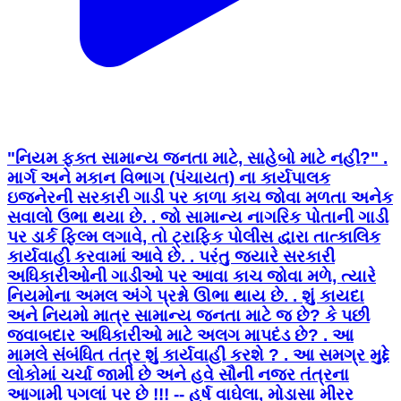
"નિયમ ફક્ત સામાન્ય જનતા માટે, સાહેબો માટે નહીં?" .
માર્ગ અને મકાન વિભાગ (પંચાયત) ના કાર્યપાલક
ઇજનેરની સરકારી ગાડી પર કાળા કાચ જોવા મળતા અનેક
સવાલો ઉભા થયા છે. . જો સામાન્ય નાગરિક પોતાની ગાડી
પર ડાર્ક ફિલ્મ લગાવે, તો ટ્રાફિક પોલીસ દ્વારા તાત્કાલિક
કાર્યવાહી કરવામાં આવે છે. . પરંતુ જ્યારે સરકારી
અધિકારીઓની ગાડીઓ પર આવા કાચ જોવા મળે, ત્યારે
નિયમોના અમલ અંગે પ્રશ્નો ઊભા થાય છે. . શું કાયદા
અને નિયમો માત્ર સામાન્ય જનતા માટે જ છે? કે પછી
જવાબદાર અધિકારીઓ માટે અલગ માપદંડ છે? . આ
મામલે સંબંધિત તંત્ર શું કાર્યવાહી કરશે ? . આ સમગ્ર મુદ્દે
લોકોમાં ચર્ચા જામી છે અને હવે સૌની નજર તંત્રના
આગામી પગલાં પર છે !!! -- હર્ષ વાઘેલા, મોડાસા મીરર