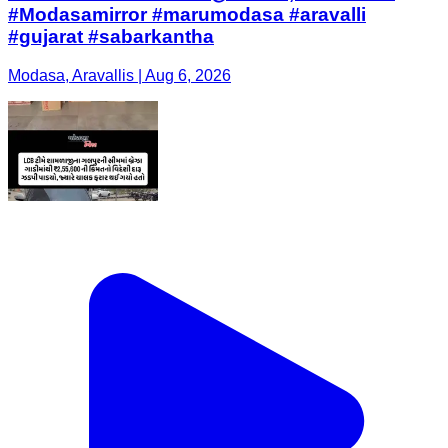
#Modasamirror #marumodasa #aravalli
#gujarat #sabarkantha
Modasa, Aravallis | Aug 6, 2026