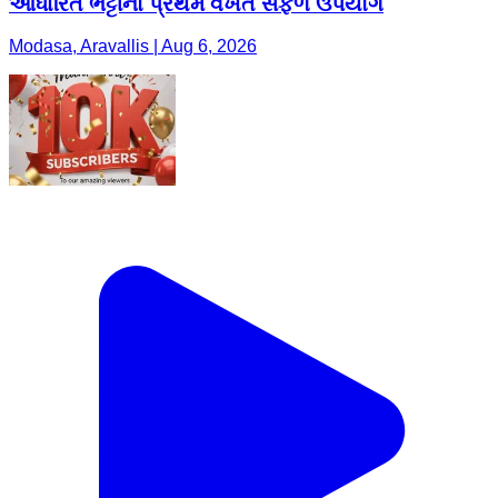
આધારિત ભટ્ટીનો પ્રથમ વખત સફળ ઉપયોગ
Modasa, Aravallis | Aug 6, 2026