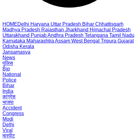
HOME
Delhi
Haryana
Uttar Pradesh
Bihar
Chhattisgarh
Madhya Pradesh
Rajasthan
Jharkhand
Himachal Pradesh
Uttarakhand
Punjab
Andhra Pradesh
Telangana
Tamil Nadu
Karnataka
Maharashtra
Assam
West Bengal
Tripura
Gujarat
Odisha
Kerala
Jansamasya
News
पुलिस
Bjp
National
Police
Bihar
India
कांग्रेस
भाजपा
Accident
Congress
Modi
Delhi
Viral
मारपीट