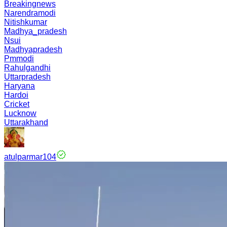
Breakingnews
Narendramodi
Nitishkumar
Madhya_pradesh
Nsui
Madhyapradesh
Pmmodi
Rahulgandhi
Uttarpradesh
Haryana
Hardoi
Cricket
Lucknow
Uttarakhand
atulparmar104