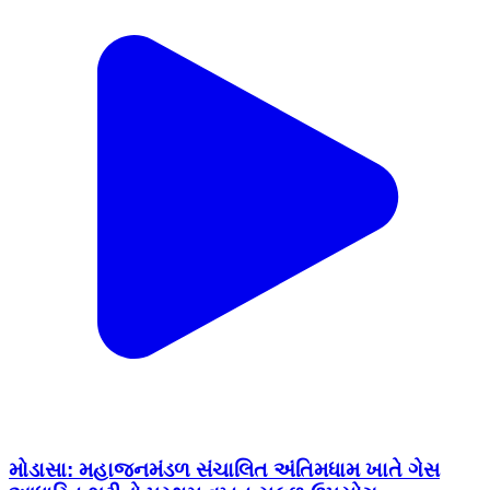
મોડાસા: મહાજનમંડળ સંચાલિત અંતિમધામ ખાતે ગેસ