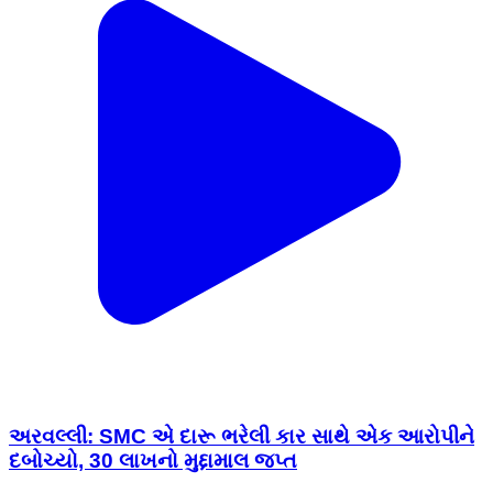
અરવલ્લી: SMC એ દારૂ ભરેલી કાર સાથે એક આરોપીને
દબોચ્યો, 30 લાખનો મુદ્દામાલ જપ્ત