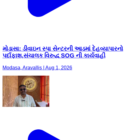
મોડાસા: ડીવાઇન સ્પા સેન્ટરની આડમાં દેહવ્યાપારનો
પર્દાફાશ,સંચાલક વિરુદ્ધ SOG ની કાર્યવાહી
Modasa, Aravallis | Aug 1, 2026