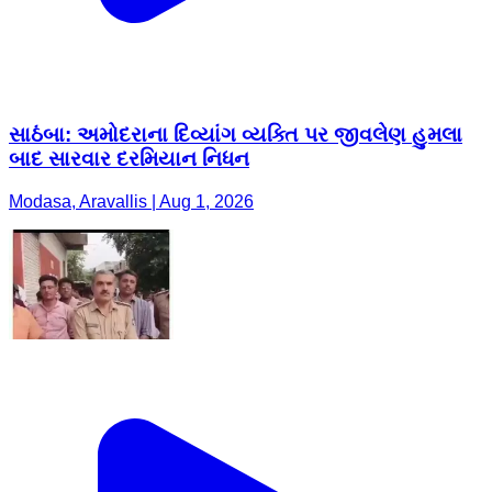
સાઠંબા: અમોદરાના દિવ્યાંગ વ્યક્તિ પર જીવલેણ હુમલા
બાદ સારવાર દરમિયાન નિધન
Modasa, Aravallis | Aug 1, 2026