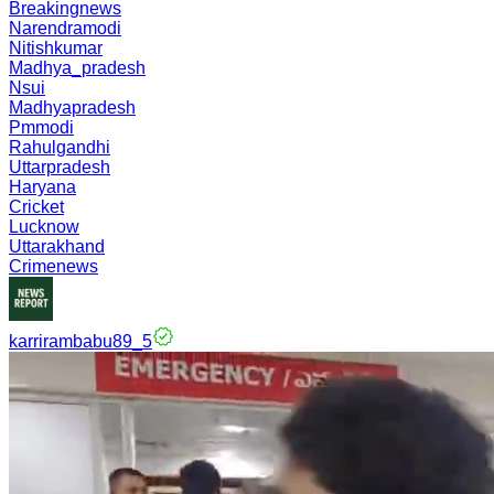
Breakingnews
Narendramodi
Nitishkumar
Madhya_pradesh
Nsui
Madhyapradesh
Pmmodi
Rahulgandhi
Uttarpradesh
Haryana
Cricket
Lucknow
Uttarakhand
Crimenews
karrirambabu89_5