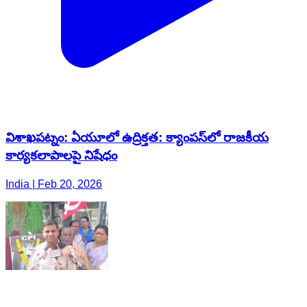
విశాఖపట్నం: ఏయూలో ఉద్రిక్తత: క్యాంపస్‌లో రాజకీయ
కార్యకలాపాలపై నిషేధం
India | Feb 20, 2026