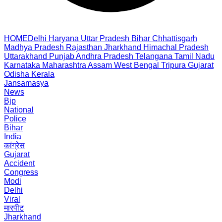
HOME
Delhi
Haryana
Uttar Pradesh
Bihar
Chhattisgarh
Madhya Pradesh
Rajasthan
Jharkhand
Himachal Pradesh
Uttarakhand
Punjab
Andhra Pradesh
Telangana
Tamil Nadu
Karnataka
Maharashtra
Assam
West Bengal
Tripura
Gujarat
Odisha
Kerala
Jansamasya
News
Bjp
National
Police
Bihar
India
कांग्रेस
Gujarat
Accident
Congress
Modi
Delhi
Viral
मारपीट
Jharkhand