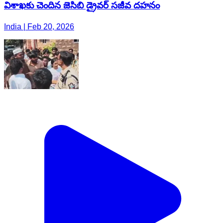
విశాఖ‌కు చెందిన జెసిబి డ్రైవర్ సజీవ దహనం
India | Feb 20, 2026