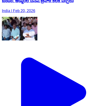
బంధం: అడ్మిరల్ దినేష్ త్రిపాఠి కీలక చర్చలు
India | Feb 20, 2026