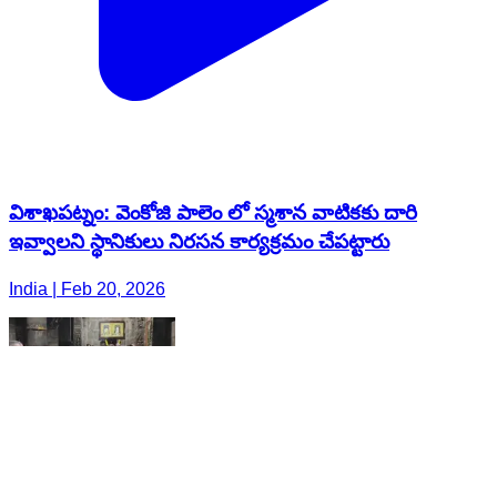
విశాఖపట్నం: వెంకోజి పాలెం లో స్మశాన వాటికకు దారి
ఇవ్వాలని స్థానికులు నిరసన కార్యక్రమం చేపట్టారు
India | Feb 20, 2026