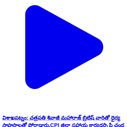
విశాఖపట్నం: చత్రపతి శివాజీ మహారాజ్ బ్రిటిష్ వారితో ధైర్య
సాహసాలతో పోరాడారు,CPI జిల్లా సహాయ కార్యదర్శి పి చంద్ర