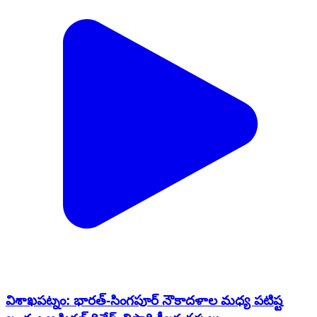
విశాఖపట్నం: భారత్-సింగపూర్ నౌకాదళాల మధ్య పటిష్ట