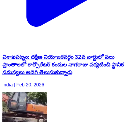
విశాఖపట్నం: దక్షిణ నియోజకవర్గం 32వ వార్డులో పలు
ప్రాంతాలలో కార్పొరేటర్ కందుల నాగరాజు పర్యటించి స్థానిక
సమస్యలు అడిగి తెలుసుకున్నారు
India | Feb 20, 2026