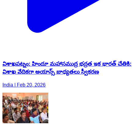
విశాఖపట్నం: హిందూ మహాసముద్ర భద్రత ఇక భారత్ చేతికి:
విశాఖ వేదికగా అయాన్స్ బాధ్యతలు స్వీకరణ
India | Feb 20, 2026