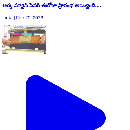
ఆర్క న్యూస్ పేపర్ ఈరోజు ప్రారంభ అయ్యింది....
India | Feb 20, 2026