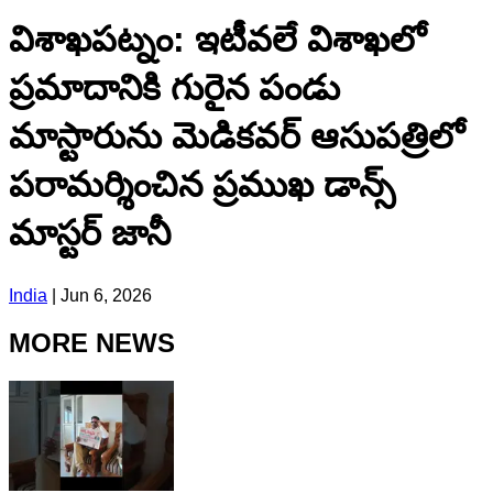
విశాఖపట్నం: ఇటీవలే విశాఖలో
ప్రమాదానికి గురైన పండు
మాస్టారును మెడికవర్ ఆసుపత్రిలో
పరామర్శించిన ప్రముఖ డాన్స్
మాస్టర్ జానీ
India
|
Jun 6, 2026
MORE NEWS