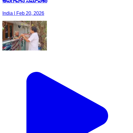
అవగాహన సమావేశం
India | Feb 20, 2026