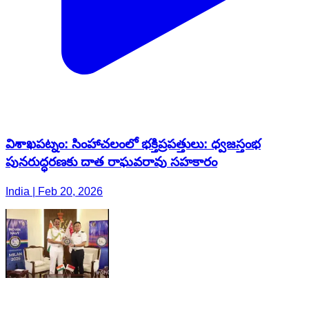
విశాఖపట్నం: సింహాచలంలో భక్తిప్రపత్తులు: ధ్వజస్తంభ
పునరుద్ధరణకు దాత రాఘవరావు సహకారం
India | Feb 20, 2026