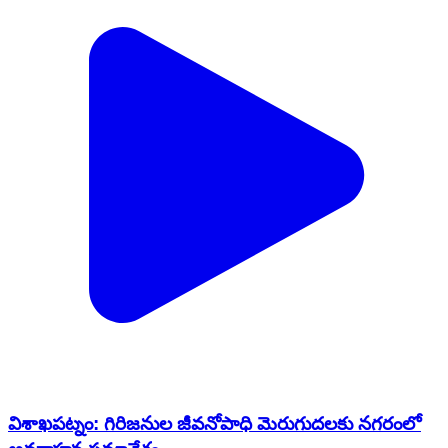
విశాఖపట్నం: గిరిజనుల జీవనోపాధి మెరుగుదలకు నగరంలో