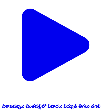
విశాఖపట్నం: చింతపల్లిలో విషాదం: విద్యుత్ తీగలు తగిలి