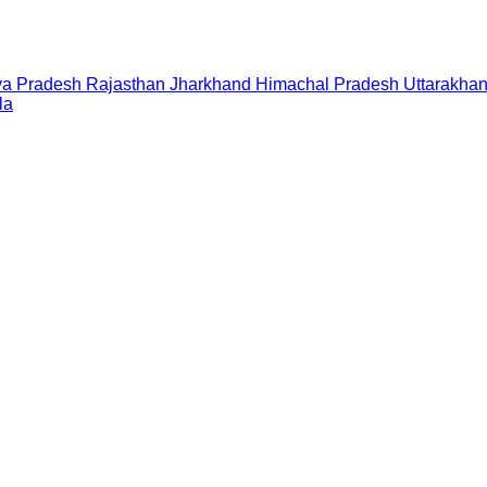
a Pradesh
Rajasthan
Jharkhand
Himachal Pradesh
Uttarakha
la