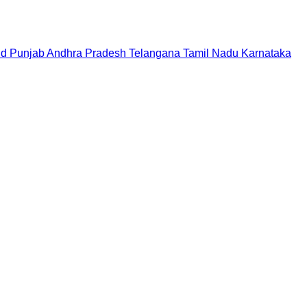
nd
Punjab
Andhra Pradesh
Telangana
Tamil Nadu
Karnataka