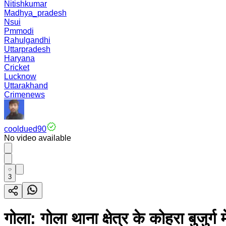
Nitishkumar
Madhya_pradesh
Nsui
Pmmodi
Rahulgandhi
Uttarpradesh
Haryana
Cricket
Lucknow
Uttarakhand
Crimenews
cooldued90
No video available
3
गोला: गोला थाना क्षेत्र के कोहरा बुजुर्ग म