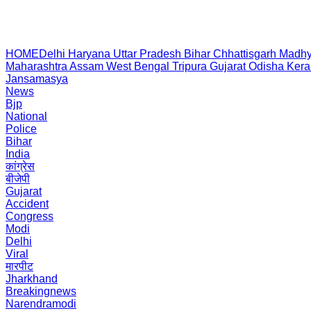
HOME
Delhi
Haryana
Uttar Pradesh
Bihar
Chhattisgarh
Madhy
Maharashtra
Assam
West Bengal
Tripura
Gujarat
Odisha
Kera
Jansamasya
News
Bjp
National
Police
Bihar
India
कांग्रेस
बीजेपी
Gujarat
Accident
Congress
Modi
Delhi
Viral
मारपीट
Jharkhand
Breakingnews
Narendramodi