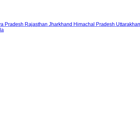
a Pradesh
Rajasthan
Jharkhand
Himachal Pradesh
Uttarakha
la