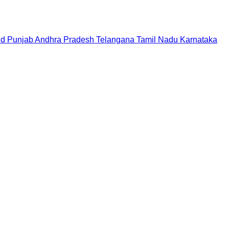
nd
Punjab
Andhra Pradesh
Telangana
Tamil Nadu
Karnataka