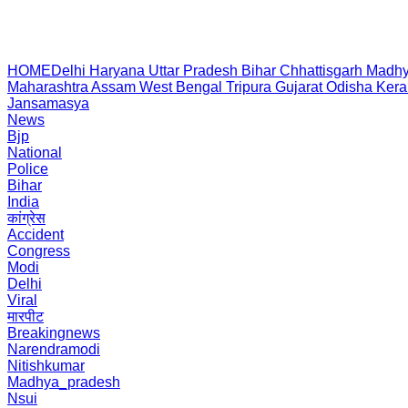
HOME
Delhi
Haryana
Uttar Pradesh
Bihar
Chhattisgarh
Madhy
Maharashtra
Assam
West Bengal
Tripura
Gujarat
Odisha
Kera
Jansamasya
News
Bjp
National
Police
Bihar
India
कांग्रेस
Accident
Congress
Modi
Delhi
Viral
मारपीट
Breakingnews
Narendramodi
Nitishkumar
Madhya_pradesh
Nsui