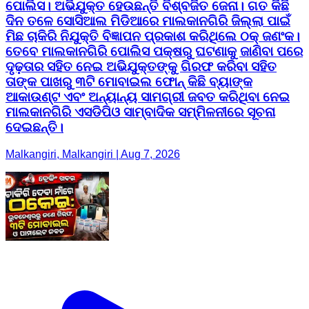
ପୋଲିସ। ଅଭିଯୁକ୍ତ ହେଉଛନ୍ତି ବିଶ୍ବଜିତ ଜେନା। ଗତ କିଛି
ଦିନ ତଳେ ସୋସିଆଲ ମିଡିଆରେ ମାଲକାନଗିରି ଜିଲ୍ଲା ପାଇଁ
ମିଛ ଚାକିରି ନିଯୁକ୍ତି ବିଜ୍ଞାପନ ପ୍ରକାଶ କରିଥିଲେ ଠକ୍ ଜଣଂକ।
ତେବେ ମାଲକାନଗିରି ପୋଲିସ ପକ୍ଷରୁ ଘଟଣାକୁ ଜାଣିବା ପରେ
ଦୃଢ଼ତାର ସହିତ ନେଇ ଅଭିଯୁକ୍ତଙ୍କୁ ଗିରଫ କରିବା ସହିତ
ତାଙ୍କ ପାଖରୁ ୩ଟି ମୋବାଇଲ ଫୋନ୍ କିଛି ବ୍ୟାଙ୍କ
ଆକାଉଣ୍ଟ ଏବଂ ଅନ୍ୟାନ୍ୟ ସାମଗ୍ରୀ ଜବତ କରିଥିବା ନେଇ
ମାଲକାନଗିରି ଏସଡିପିଓ ସାମ୍ବାଦିକ ସମ୍ମିଳନୀରେ ସୂଚନା
ଦେଇଛନ୍ତି।
Malkangiri, Malkangiri | Aug 7, 2026