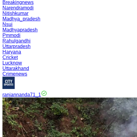
Breakingnews
Narendramodi
Nitishkumar
Madhya_pradesh
Nsui
Madhyapradesh
Pmmodi
Rahulgandhi
Uttarpradesh
Haryana
Cricket
Lucknow
Uttarakhand
Crimenews
ranjannanda71_1