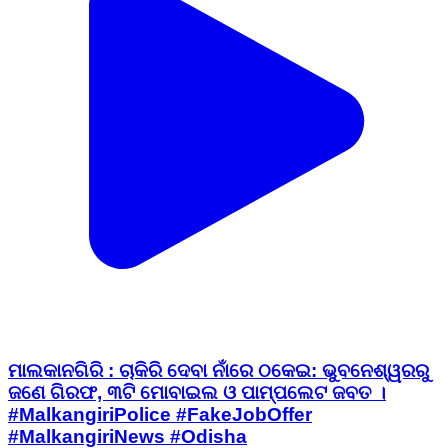
ମାଲକାନଗିରି : ​ଚାକିରି ଦେବା ନାଁରେ ଠକେଇ: ଭୁବନେଶ୍ୱରରୁ
ଜଣେ ଗିରଫ, ୩ଟି ମୋବାଇଲ ଓ ପାମ୍ପଲେଟ ଜବତ ।
#MalkangiriPolice #FakeJobOffer
#MalkangiriNews #Odisha