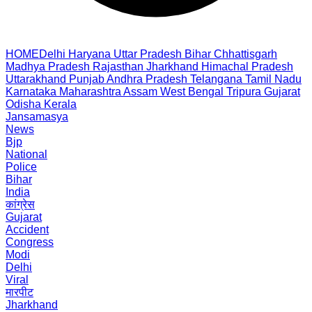
HOME
Delhi
Haryana
Uttar Pradesh
Bihar
Chhattisgarh
Madhya Pradesh
Rajasthan
Jharkhand
Himachal Pradesh
Uttarakhand
Punjab
Andhra Pradesh
Telangana
Tamil Nadu
Karnataka
Maharashtra
Assam
West Bengal
Tripura
Gujarat
Odisha
Kerala
Jansamasya
News
Bjp
National
Police
Bihar
India
कांग्रेस
Gujarat
Accident
Congress
Modi
Delhi
Viral
मारपीट
Jharkhand