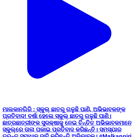
ମାଲକାନଗିରି : ସ୍କୁଲ୍ ଛାତରୁ ଗଳୁଛି ପାଣି, ଅଭିଭାବକଙ୍କ
ପ୍ରତିବାଦ! ବର୍ଷା ହେଲେ ସ୍କୁଲ୍ ଛାତରୁ ଗଳୁଛି ପାଣି।
ଛାତ୍ରଛାତ୍ରୀଙ୍କ ସୁରକ୍ଷାକୁ ନେଇ ଚିନ୍ତିତ ଅଭିଭାବକମାନେ
ସ୍କୁଲ୍‌ରେ ତାଲା ପକାଇ ପ୍ରତିବାଦ କରିଛନ୍ତି। ସମସ୍ୟାର
ତୁରନ୍ତ ସମାଧାନ ଦାବି କରିଛନ୍ତି ଅଭିଭାବକ। #Malkangiri