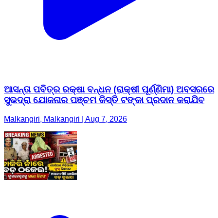
ଆସନ୍ତା ପବିତ୍ର ରକ୍ଷା ବନ୍ଧନ (ରାକ୍ଷୀ ପୂର୍ଣ୍ଣିମା) ଅବସରରେ
ସୁଭଦ୍ରା ଯୋଜନାର ପଞ୍ଚମ କିସ୍ତି ଟଙ୍କା ପ୍ରଦାନ କରାଯିବ
Malkangiri, Malkangiri | Aug 7, 2026