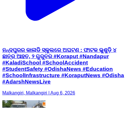
ନନ୍ଦପୁରର କାଲାଡି ସ୍କୁଲରେ ଅଘଟଣ : ଫାଟକ ଭୁଶୁଡ଼ି ୪
ଛାତ୍ର ଆହତ, ୨ ଗୁରୁତର #Koraput #Nandapur
#KaladiSchool #SchoolAccident
#StudentSafety #OdishaNews #Education
#SchoolInfrastructure #KoraputNews #Odisha
#AdarshNewsLive
Malkangiri, Malkangiri | Aug 6, 2026