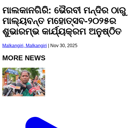
ମାଲକାନଗିରି: ଭୈରବୀ ମନ୍ଦିର ଠାରୁ
ମାଲ୍ୟବନ୍ତ ମହୋତ୍ସବ-୨୦୨୫ର
ଶୁଭାରମ୍ଭ କାର୍ଯ୍ୟକ୍ରମ ଅନୁଷ୍ଠିତ
Malkangiri, Malkangiri
|
Nov 30, 2025
MORE NEWS