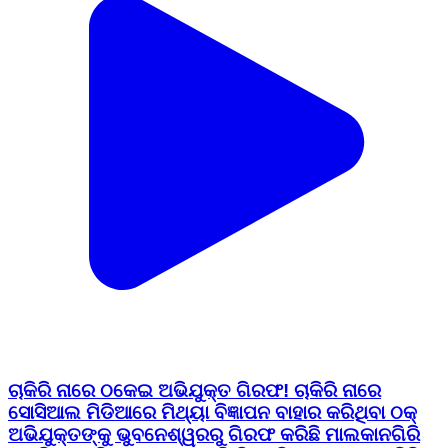
ଚାକିରି ନାରେ ଠକେଇ ଅଭିଯୁକ୍ତ ଗିରଫ! ଚାକିରି ନାରେ
ସୋସିଆଲ ମିଡିଆରେ ମିଥ୍ୟା ବିଜ୍ଞାପନ ବାହାର କରିଥିବା ଠକ୍
ଅଭିଯୁକ୍ତଙ୍କୁ ଭୁବନେଶ୍ୱରରୁ ଗିରଫ କରିଛି ମାଲକାନଗିରି