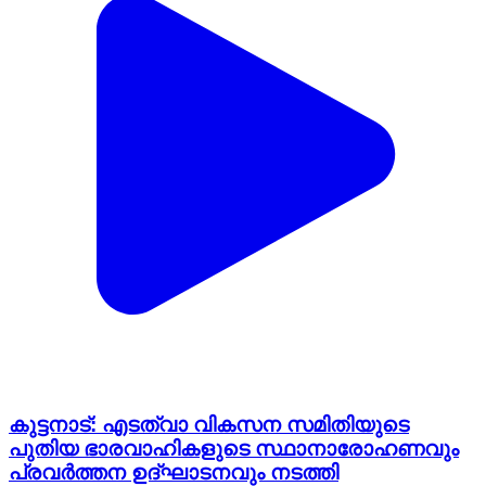
കുട്ടനാട്: എടത്വാ വികസന സമിതിയുടെ
പുതിയ ഭാരവാഹികളുടെ സ്ഥാനാരോഹണവും
പ്രവർത്തന ഉദ്ഘാടനവും നടത്തി