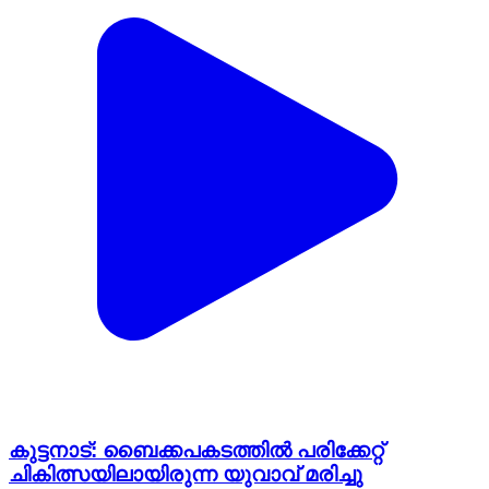
കുട്ടനാട്: ബൈക്കപകടത്തിൽ പരിക്കേറ്റ്
ചികിത്സയിലായിരുന്ന യുവാവ് മരിച്ചു