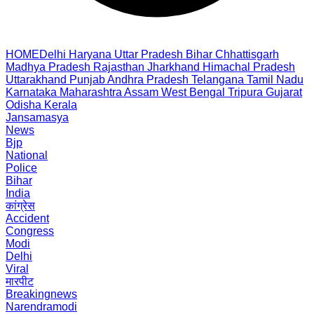
HOME
Delhi
Haryana
Uttar Pradesh
Bihar
Chhattisgarh
Madhya Pradesh
Rajasthan
Jharkhand
Himachal Pradesh
Uttarakhand
Punjab
Andhra Pradesh
Telangana
Tamil Nadu
Karnataka
Maharashtra
Assam
West Bengal
Tripura
Gujarat
Odisha
Kerala
Jansamasya
News
Bjp
National
Police
Bihar
India
कांग्रेस
Accident
Congress
Modi
Delhi
Viral
मारपीट
Breakingnews
Narendramodi