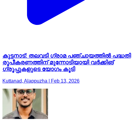
കുട്ടനാട്: തലവടി ഗ്രാമ പഞ്ചായത്തിൽ പദ്ധതി
രൂപീകരണത്തിന് മുന്നോടിയായി വർക്കിങ്
ഗ്രൂപ്പുകളുടെ യോഗം കൂടി
Kuttanad, Alappuzha | Feb 13, 2026