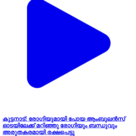
കുട്ടനാട്: രോഗിയുമായി പോയ ആംബുലൻസ്
ഓടയിലേക്ക് മറിഞ്ഞു രോഗിയും ബന്ധുവും
അരുതകരമായി രക്ഷപെട്ടു