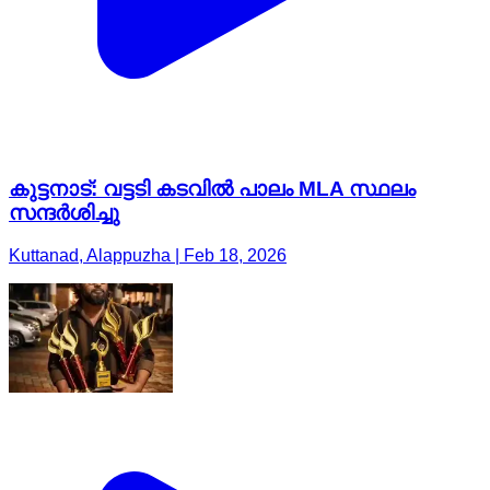
കുട്ടനാട്: വട്ടടി കടവിൽ പാലം MLA സ്ഥലം
സന്ദർശിച്ചു
Kuttanad, Alappuzha | Feb 18, 2026