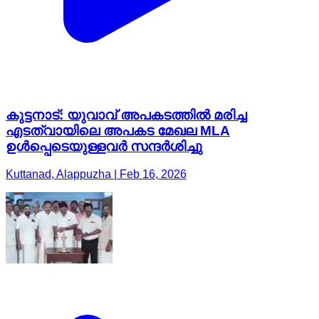
കുട്ടനാട്: യുവാവ് അപകടത്തിൽ മരിച്ച
എടത്വായിലെ അപകട മേഖല MLA
ഉൾപ്പെടെയുള്ളവർ സന്ദർശിച്ചു
Kuttanad, Alappuzha | Feb 16, 2026