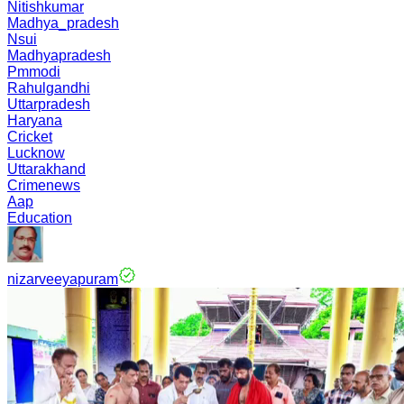
Nitishkumar
Madhya_pradesh
Nsui
Madhyapradesh
Pmmodi
Rahulgandhi
Uttarpradesh
Haryana
Cricket
Lucknow
Uttarakhand
Crimenews
Aap
Education
nizarveeyapuram