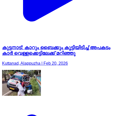
കുട്ടനാട്: കാറും ബൈക്കും കൂട്ടിയിടിച്ച് അപകടം
കാർ വെള്ളക്കെട്ടിലേക്ക് മറിഞ്ഞു
Kuttanad, Alappuzha | Feb 20, 2026