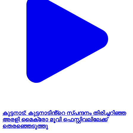
കുട്ടനാട്: കുട്ടനാടിൻ്റെ സ്പന്ദനം തിരിച്ചറിഞ്ഞ
അരളി മൈക്രോ മൂവി ഫെസ്റ്റിവലിലേക്ക്
തെരഞ്ഞെടുത്തു