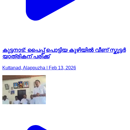
കുട്ടനാട്: പൈപ്പ് പൊട്ടിയ കുഴിയിൽ വീണ് സ്കൂട്ടർ
യാത്രികന് പരിക്ക്
Kuttanad, Alappuzha | Feb 13, 2026