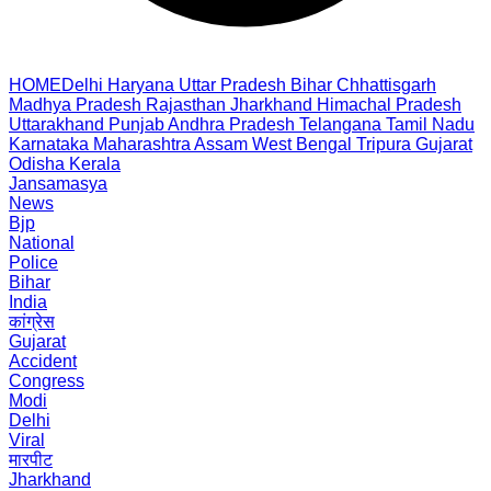
HOME
Delhi
Haryana
Uttar Pradesh
Bihar
Chhattisgarh
Madhya Pradesh
Rajasthan
Jharkhand
Himachal Pradesh
Uttarakhand
Punjab
Andhra Pradesh
Telangana
Tamil Nadu
Karnataka
Maharashtra
Assam
West Bengal
Tripura
Gujarat
Odisha
Kerala
Jansamasya
News
Bjp
National
Police
Bihar
India
कांग्रेस
Gujarat
Accident
Congress
Modi
Delhi
Viral
मारपीट
Jharkhand