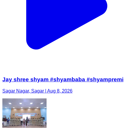
Jay shree shyam #shyambaba #shyampremi
Sagar Nagar, Sagar | Aug 8, 2026