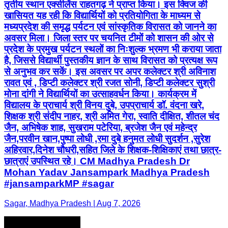
तृतीय स्थान एक्सीलेंस राहतगढ़ ने प्राप्त किया। इस क्विज की
खासियत यह रही कि विद्यार्थियों को प्रतियोगिता के माध्यम से
मध्यप्रदेश की समृद्ध पर्यटन एवं सांस्कृतिक विरासत को जानने का
अवसर मिला। जिला स्तर पर चयनित टीमों को शासन की ओर से
प्रदेश के प्रमुख पर्यटन स्थलों का निःशुल्क भ्रमण भी कराया जाता
है, जिससे विद्यार्थी पुस्तकीय ज्ञान के साथ विरासत को प्रत्यक्ष रूप
से अनुभव कर सकें। इस अवसर पर अपर कलेक्टर श्री अविनाश
रावत एवं , डिप्टी कलेक्टर श्री रजत सोनी, डिप्टी कलेक्टर सुश्री
मोना दांगी ने विद्यार्थियों का उत्साहवर्धन किया। कार्यक्रम में
विद्यालय के प्राचार्य श्री विनय दुबे, उपप्राचार्य डॉ. वंदना खरे,
शिक्षक श्री संदीप नाहर, श्री अमित गेरा, स्वाति दीक्षित, शीतल चंद
जैन, अभिषेक शाह, सुखराम पटेरिया, ब्रजेश जैन एवं महेन्द्र
जैन,परवीन खान,पुष्पा लोधी ,रमा दुबे हनुमत लोधी सुदर्शन ,सुरेश
अहिरवार,दिनेश चौधरी,सहित जिले के शिक्षक-शिक्षिकाएं तथा छात्र-
छात्राएं उपस्थित रहे। CM Madhya Pradesh Dr
Mohan Yadav Jansampark Madhya Pradesh
#jansamparkMP #sagar
Sagar, Madhya Pradesh | Aug 7, 2026