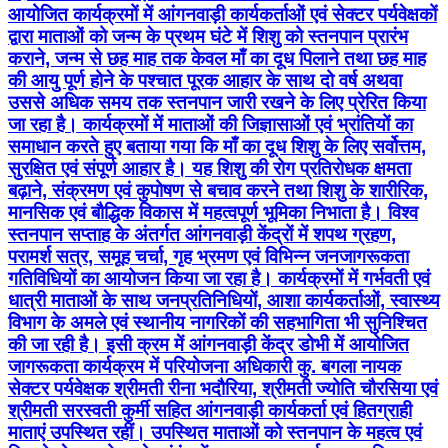
आयोजित कार्यक्रमों में आंगनवाड़ी कार्यकर्ताओं एवं सेक्टर पर्यवेक्षकों
द्वारा माताओं को जन्म के प्रथम घंटे में शिशु को स्तनपान प्रारंभ
कराने, जन्म से छह माह तक केवल माँ का दूध पिलाने तथा छह माह
की आयु पूर्ण होने के पश्चात पूरक आहार के साथ दो वर्ष अथवा
उससे अधिक समय तक स्तनपान जारी रखने के लिए प्रेरित किया
जा रहा है। कार्यक्रमों में माताओं की जिज्ञासाओं एवं भ्रांतियों का
समाधान करते हुए बताया गया कि माँ का दूध शिशु के लिए सर्वोत्तम,
सुरक्षित एवं संपूर्ण आहार है। यह शिशु की रोग प्रतिरोधक क्षमता
बढ़ाने, संक्रमण एवं कुपोषण से बचाव करने तथा शिशु के शारीरिक,
मानसिक एवं बौद्धिक विकास में महत्वपूर्ण भूमिका निभाता है। विश्व
स्तनपान सप्ताह के अंतर्गत आंगनवाड़ी केंद्रों में शपथ ग्रहण,
परामर्श सत्र, समूह चर्चा, गृह भ्रमण एवं विभिन्न जनजागरूकता
गतिविधियों का आयोजन किया जा रहा है। कार्यक्रमों में गर्भवती एवं
धात्री माताओं के साथ जनप्रतिनिधियों, आशा कार्यकर्ताओं, स्वास्थ्य
विभाग के अमले एवं स्थानीय नागरिकों की सहभागिता भी सुनिश्चित
की जा रही है। इसी क्रम में आंगनवाड़ी केंद्र डोभी में आयोजित
जागरूकता कार्यक्रम में परियोजना अधिकारी कु. बगला नायक
सेक्टर पर्यवेक्षक श्रीमती रीना भदौरिया, श्रीमती ज्योति चौरसिया एवं
श्रीमती सरस्वती कुर्मी सहित आंगनवाड़ी कार्यकर्ता एवं हितग्राही
माताएं उपस्थित रहीं। उपस्थित माताओं को स्तनपान के महत्व एवं