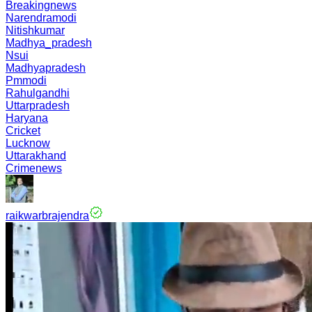
Breakingnews
Narendramodi
Nitishkumar
Madhya_pradesh
Nsui
Madhyapradesh
Pmmodi
Rahulgandhi
Uttarpradesh
Haryana
Cricket
Lucknow
Uttarakhand
Crimenews
raikwarbrajendra