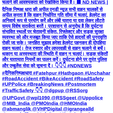
चलाने की आवश्यकता को रेखांकित किया है। 🟥 ND NEWS |
दैनिक निष्पक्ष धारा की अपील एनडी न्यूज़ सभी वाहन चालकों से
अपील करता है कि वाहन निर्धारित गति सीमा में चलाएं, हेलमेट का
अनिवार्य रूप से प्रयोग करें और लंबी यात्रा या दवा लेकर लौटते
समय विशेष सतर्कता बरतें। प्रशासन से अनुरोध है कि दुर्घटना
संभावित स्थलों पर चेतावनी संकेत, रिफ्लेक्टर और सड़क सुरक्षा
व्यवस्था को और मजबूत किया जाए ताकि ऐसे हादसों की पुनरावृत्ति
रोकी जा सके। जनहित सुझाव हमेशा हेलमेट पहनकर ही दोपहिया
वाहन चलाएं। तेज रफ्तार और लापरवाही से वाहन चलाने से बचें।
थकान या अस्वस्थता की स्थिति में वाहन न चलाएं। सड़क संकेतों
और यातायात नियमों का पालन करें। दुर्घटना होने पर तुरंत पुलिस
और एम्बुलेंस सेवा को सूचना दें। 👇👇👇 #NDNEWS
#दैनिकनिष्पक्षधारा #Fatehpur #Hathgaon #Unchahar
#RoadAccident #BikeAccident #RoadSafety
#UPPolice #BreakingNews #Postmortem
#TrafficSafety 👇👇 @dgpup @RSSorg
@UPGovt @wpl1090 @RSSgeet @Uppolice
@MIB_India @PMOIndia @HMOIndia
@abmanglik @VHPDigital @igrangealld