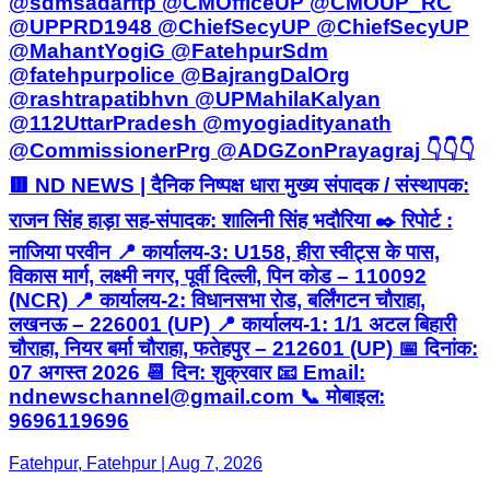
@sdmsadarftp @CMOfficeUP @CMOUP_RC
@UPPRD1948 @ChiefSecyUP @ChiefSecyUP
@MahantYogiG @FatehpurSdm
@fatehpurpolice @BajrangDalOrg
@rashtrapatibhvn @UPMahilaKalyan
@112UttarPradesh @myogiadityanath
@CommissionerPrg @ADGZonPrayagraj 👇👇👇
🟥 ND NEWS | दैनिक निष्पक्ष धारा मुख्य संपादक / संस्थापक:
राजन सिंह हाड़ा सह-संपादक: शालिनी सिंह भदौरिया ✒️ रिपोर्ट :
नाजिया परवीन 📍 कार्यालय-3: U158, हीरा स्वीट्स के पास,
विकास मार्ग, लक्ष्मी नगर, पूर्वी दिल्ली, पिन कोड – 110092
(NCR) 📍 कार्यालय-2: विधानसभा रोड, बर्लिंगटन चौराहा,
लखनऊ – 226001 (UP) 📍 कार्यालय-1: 1/1 अटल बिहारी
चौराहा, नियर बर्मा चौराहा, फतेहपुर – 212601 (UP) 📅 दिनांक:
07 अगस्त 2026 📆 दिन: शुक्रवार 📧 Email:
ndnewschannel@gmail.com 📞 मोबाइल:
9696119696
Fatehpur, Fatehpur | Aug 7, 2026