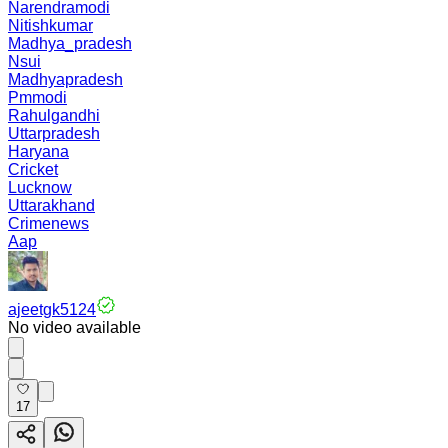
Narendramodi
Nitishkumar
Madhya_pradesh
Nsui
Madhyapradesh
Pmmodi
Rahulgandhi
Uttarpradesh
Haryana
Cricket
Lucknow
Uttarakhand
Crimenews
Aap
ajeetgk5124
No video available
17