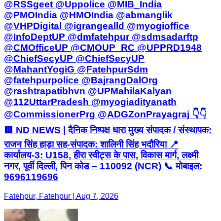
@RSSgeet @Uppolice @MIB_India
@PMOIndia @HMOIndia @abmanglik
@VHPDigital @igrangealld @myogioffice
@InfoDeptUP @dmfatehpur @sdmsadarftp
@CMOfficeUP @CMOUP_RC @UPPRD1948
@ChiefSecyUP @ChiefSecyUP
@MahantYogiG @FatehpurSdm
@fatehpurpolice @BajrangDalOrg
@rashtrapatibhvn @UPMahilaKalyan
@112UttarPradesh @myogiadityanath
@CommissionerPrg @ADGZonPrayagraj 👇👇
🟥 ND NEWS | दैनिक निष्पक्ष धारा मुख्य संपादक / संस्थापक:
राजन सिंह हाड़ा सह-संपादक: शालिनी सिंह भदौरिया 📍
कार्यालय-3: U158, हीरा स्वीट्स के पास, विकास मार्ग, लक्ष्मी
नगर, पूर्वी दिल्ली, पिन कोड – 110092 (NCR) 📞 मोबाइल:
9696119696
Fatehpur, Fatehpur | Aug 7, 2026