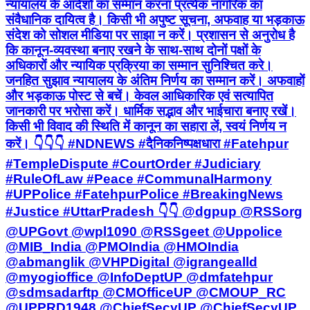
न्यायालय के आदेशों का सम्मान करना प्रत्येक नागरिक का
संवैधानिक दायित्व है। किसी भी अपुष्ट सूचना, अफवाह या भड़काऊ
संदेश को सोशल मीडिया पर साझा न करें। प्रशासन से अनुरोध है
कि कानून-व्यवस्था बनाए रखने के साथ-साथ दोनों पक्षों के
अधिकारों और न्यायिक प्रक्रिया का सम्मान सुनिश्चित करे।
जनहित सुझाव न्यायालय के अंतिम निर्णय का सम्मान करें। अफवाहों
और भड़काऊ पोस्ट से बचें। केवल आधिकारिक एवं सत्यापित
जानकारी पर भरोसा करें। धार्मिक सद्भाव और भाईचारा बनाए रखें।
किसी भी विवाद की स्थिति में कानून का सहारा लें, स्वयं निर्णय न
करें। 👇👇👇 #NDNEWS #दैनिकनिष्पक्षधारा #Fatehpur
#TempleDispute #CourtOrder #Judiciary
#RuleOfLaw #Peace #CommunalHarmony
#UPPolice #FatehpurPolice #BreakingNews
#Justice #UttarPradesh 👇👇 @dgpup @RSSorg
@UPGovt @wpl1090 @RSSgeet @Uppolice
@MIB_India @PMOIndia @HMOIndia
@abmanglik @VHPDigital @igrangealld
@myogioffice @InfoDeptUP @dmfatehpur
@sdmsadarftp @CMOfficeUP @CMOUP_RC
@UPPRD1948 @ChiefSecyUP @ChiefSecyUP