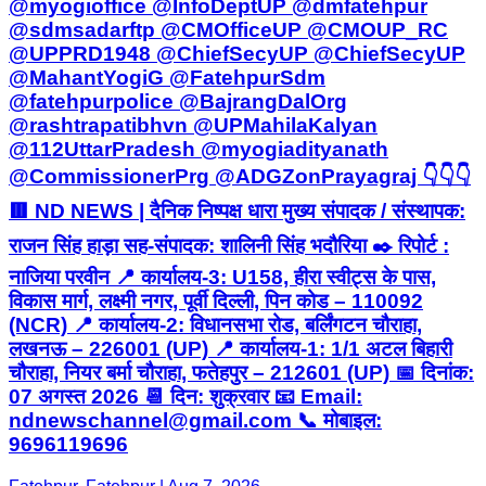
@myogioffice @InfoDeptUP @dmfatehpur
@sdmsadarftp @CMOfficeUP @CMOUP_RC
@UPPRD1948 @ChiefSecyUP @ChiefSecyUP
@MahantYogiG @FatehpurSdm
@fatehpurpolice @BajrangDalOrg
@rashtrapatibhvn @UPMahilaKalyan
@112UttarPradesh @myogiadityanath
@CommissionerPrg @ADGZonPrayagraj 👇👇👇
🟥 ND NEWS | दैनिक निष्पक्ष धारा मुख्य संपादक / संस्थापक:
राजन सिंह हाड़ा सह-संपादक: शालिनी सिंह भदौरिया ✒️ रिपोर्ट :
नाजिया परवीन 📍 कार्यालय-3: U158, हीरा स्वीट्स के पास,
विकास मार्ग, लक्ष्मी नगर, पूर्वी दिल्ली, पिन कोड – 110092
(NCR) 📍 कार्यालय-2: विधानसभा रोड, बर्लिंगटन चौराहा,
लखनऊ – 226001 (UP) 📍 कार्यालय-1: 1/1 अटल बिहारी
चौराहा, नियर बर्मा चौराहा, फतेहपुर – 212601 (UP) 📅 दिनांक:
07 अगस्त 2026 📆 दिन: शुक्रवार 📧 Email:
ndnewschannel@gmail.com 📞 मोबाइल:
9696119696