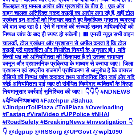
फिलहाल यह मामला आरोप और प्रत्यारोप के बीच है। एक ओर
वाहन चालक अतिरिक्त नकद वसूली का आरोप लगा रहे हैं, वहीं टोल
प्रबंधन इन आरोपों को निराधार बताते हुए वैकल्पिक भुगतान व्यवस्था
की बात कह रहा है। ऐसे में मामले की सच्चाई सक्षम अधिकारियों की
निष्पक्ष जांच के बाद ही स्पष्ट हो सकेगी। 🟥 एनडी न्यूज़ सभी वाहन
चालकों, टोल प्रबंधन और प्रशासन से अपील करता है कि टोल
वसूली पूरी पारदर्शिता और निर्धारित नियमों के अनुसार हो। यदि
किसी पक्ष को अनियमितता की शिकायत है तो उसका समाधान
कानून और प्रशासनिक प्रक्रिया के माध्यम से कराया जाए। जिला
प्रशासन एवं राष्ट्रीय राजमार्ग प्राधिकरण से अनुरोध है कि वायरल
वीडियो की निष्पक्ष जांच कराकर तथ्य सार्वजनिक किए जाएं और यदि
कोई अनियमितता पाई जाए तो संबंधित जिम्मेदार व्यक्तियों के विरुद्ध
नियमानुसार कार्रवाई सुनिश्चित की जाए। 👇👇👇 #NDNEWS
#दैनिकनिष्पक्षधारा #Fatehpur #Bahua
#JindpurTollPlaza #TollPlaza #Overloading
#Fastag #ViralVideo #UPPolice #NHAI
#RoadSafety #BreakingNews #Investigation 👇
👇 @dgpup @RSSorg @UPGovt @wpl1090