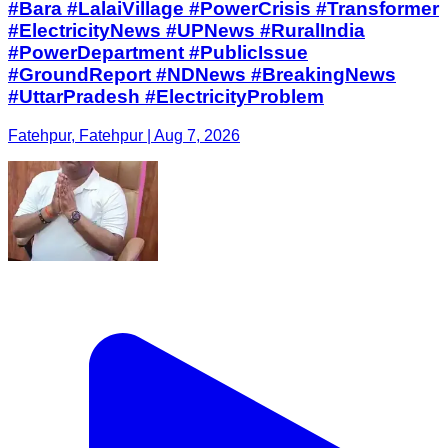
#Bara #LalaiVillage #PowerCrisis #Transformer
#ElectricityNews #UPNews #RuralIndia
#PowerDepartment #PublicIssue
#GroundReport #NDNews #BreakingNews
#UttarPradesh #ElectricityProblem
Fatehpur, Fatehpur | Aug 7, 2026