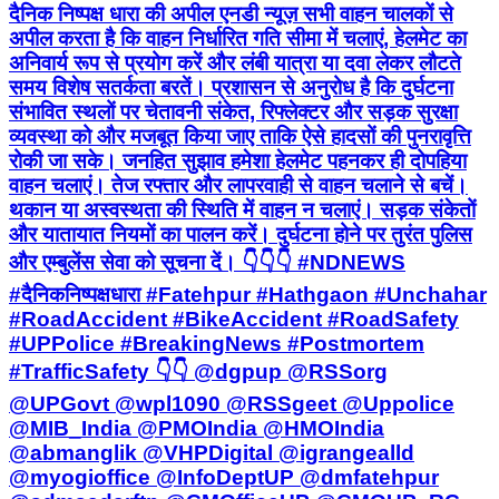
दैनिक निष्पक्ष धारा की अपील एनडी न्यूज़ सभी वाहन चालकों से
अपील करता है कि वाहन निर्धारित गति सीमा में चलाएं, हेलमेट का
अनिवार्य रूप से प्रयोग करें और लंबी यात्रा या दवा लेकर लौटते
समय विशेष सतर्कता बरतें। प्रशासन से अनुरोध है कि दुर्घटना
संभावित स्थलों पर चेतावनी संकेत, रिफ्लेक्टर और सड़क सुरक्षा
व्यवस्था को और मजबूत किया जाए ताकि ऐसे हादसों की पुनरावृत्ति
रोकी जा सके। जनहित सुझाव हमेशा हेलमेट पहनकर ही दोपहिया
वाहन चलाएं। तेज रफ्तार और लापरवाही से वाहन चलाने से बचें।
थकान या अस्वस्थता की स्थिति में वाहन न चलाएं। सड़क संकेतों
और यातायात नियमों का पालन करें। दुर्घटना होने पर तुरंत पुलिस
और एम्बुलेंस सेवा को सूचना दें। 👇👇👇 #NDNEWS
#दैनिकनिष्पक्षधारा #Fatehpur #Hathgaon #Unchahar
#RoadAccident #BikeAccident #RoadSafety
#UPPolice #BreakingNews #Postmortem
#TrafficSafety 👇👇 @dgpup @RSSorg
@UPGovt @wpl1090 @RSSgeet @Uppolice
@MIB_India @PMOIndia @HMOIndia
@abmanglik @VHPDigital @igrangealld
@myogioffice @InfoDeptUP @dmfatehpur