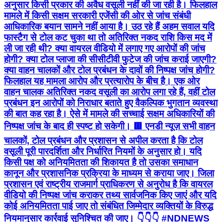
अनुसार किसी प्रकार की अवैध वसूली नहीं की जा रही है। फिलहाल
मामले में किसी सक्षम सरकारी एजेंसी की ओर से जांच संबंधी
आधिकारिक बयान सामने नहीं आया है। उठ रहे हैं अहम सवाल यदि
फास्टैग से टोल कट चुका था तो अतिरिक्त नकद राशि किस मद में
ली जा रही थी? क्या वायरल वीडियो में लगाए गए आरोपों की जांच
होगी? क्या टोल प्लाजा की सीसीटीवी फुटेज की जांच कराई जाएगी?
क्या वाहन चालकों और टोल प्रबंधन के दावों की निष्पक्ष जांच होगी?
फिलहाल यह मामला आरोप और प्रत्यारोप के बीच है। एक ओर
वाहन चालक अतिरिक्त नकद वसूली का आरोप लगा रहे हैं, वहीं टोल
प्रबंधन इन आरोपों को निराधार बताते हुए वैकल्पिक भुगतान व्यवस्था
की बात कह रहा है। ऐसे में मामले की सच्चाई सक्षम अधिकारियों की
निष्पक्ष जांच के बाद ही स्पष्ट हो सकेगी। 🟥 एनडी न्यूज़ सभी वाहन
चालकों, टोल प्रबंधन और प्रशासन से अपील करता है कि टोल
वसूली पूरी पारदर्शिता और निर्धारित नियमों के अनुसार हो। यदि
किसी पक्ष को अनियमितता की शिकायत है तो उसका समाधान
कानून और प्रशासनिक प्रक्रिया के माध्यम से कराया जाए। जिला
प्रशासन एवं राष्ट्रीय राजमार्ग प्राधिकरण से अनुरोध है कि वायरल
वीडियो की निष्पक्ष जांच कराकर तथ्य सार्वजनिक किए जाएं और यदि
कोई अनियमितता पाई जाए तो संबंधित जिम्मेदार व्यक्तियों के विरुद्ध
नियमानुसार कार्रवाई सुनिश्चित की जाए। 👇👇👇 #NDNEWS