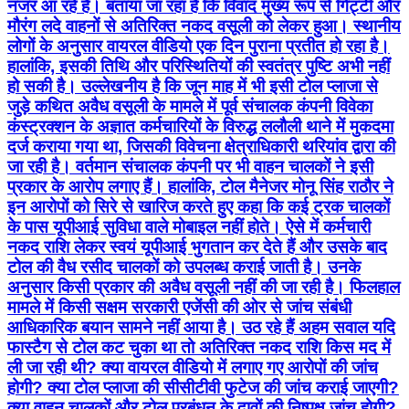
नजर आ रहे हैं। बताया जा रहा है कि विवाद मुख्य रूप से गिट्टी और
मौरंग लदे वाहनों से अतिरिक्त नकद वसूली को लेकर हुआ। स्थानीय
लोगों के अनुसार वायरल वीडियो एक दिन पुराना प्रतीत हो रहा है।
हालांकि, इसकी तिथि और परिस्थितियों की स्वतंत्र पुष्टि अभी नहीं
हो सकी है। उल्लेखनीय है कि जून माह में भी इसी टोल प्लाजा से
जुड़े कथित अवैध वसूली के मामले में पूर्व संचालक कंपनी विवेका
कंस्ट्रक्शन के अज्ञात कर्मचारियों के विरुद्ध ललौली थाने में मुकदमा
दर्ज कराया गया था, जिसकी विवेचना क्षेत्राधिकारी थरियांव द्वारा की
जा रही है। वर्तमान संचालक कंपनी पर भी वाहन चालकों ने इसी
प्रकार के आरोप लगाए हैं। हालांकि, टोल मैनेजर मोनू सिंह राठौर ने
इन आरोपों को सिरे से खारिज करते हुए कहा कि कई ट्रक चालकों
के पास यूपीआई सुविधा वाले मोबाइल नहीं होते। ऐसे में कर्मचारी
नकद राशि लेकर स्वयं यूपीआई भुगतान कर देते हैं और उसके बाद
टोल की वैध रसीद चालकों को उपलब्ध कराई जाती है। उनके
अनुसार किसी प्रकार की अवैध वसूली नहीं की जा रही है। फिलहाल
मामले में किसी सक्षम सरकारी एजेंसी की ओर से जांच संबंधी
आधिकारिक बयान सामने नहीं आया है। उठ रहे हैं अहम सवाल यदि
फास्टैग से टोल कट चुका था तो अतिरिक्त नकद राशि किस मद में
ली जा रही थी? क्या वायरल वीडियो में लगाए गए आरोपों की जांच
होगी? क्या टोल प्लाजा की सीसीटीवी फुटेज की जांच कराई जाएगी?
क्या वाहन चालकों और टोल प्रबंधन के दावों की निष्पक्ष जांच होगी?