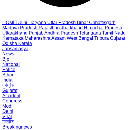
HOME
Delhi
Haryana
Uttar Pradesh
Bihar
Chhattisgarh
Madhya Pradesh
Rajasthan
Jharkhand
Himachal Pradesh
Uttarakhand
Punjab
Andhra Pradesh
Telangana
Tamil Nadu
Karnataka
Maharashtra
Assam
West Bengal
Tripura
Gujarat
Odisha
Kerala
Jansamasya
News
Bjp
National
Police
Bihar
India
कांग्रेस
Gujarat
Accident
Congress
Modi
Delhi
Viral
मारपीट
Breakingnews