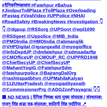
#दैनिकनिष्पक्षधारा #Fatehpur #Bahua
#JindpurTollPlaza #TollPlaza #Overloading
#Fastag #ViralVideo #UPPolice #NHAI
#RoadSafety #BreakingNews #Investigation 👇
👇 @dgpup @RSSorg @UPGovt @wpl1090
@RSSgeet @Uppolice @MIB_India
@PMOIndia @HMOIndia @abmanglik
@VHPDigital @igrangealld @myogioffice
@InfoDeptUP @dmfatehpur @sdmsadarftp
@CMOfficeUP @CMOUP_RC @UPPRD1948
@ChiefSecyUP @ChiefSecyUP
@MahantYogiG @FatehpurSdm
@fatehpurpolice @BajrangDalOrg
@rashtrapatibhvn @UPMahilaKalyan
@112UttarPradesh @myogiadityanath
@CommissionerPrg @ADGZonPrayagraj 👇👇
🟥 ND NEWS | दैनिक निष्पक्ष धारा मुख्य संपादक / संस्थापक:
राजन सिंह हाड़ा सह-संपादक: शालिनी सिंह भदौरिया 📍