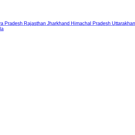
a Pradesh
Rajasthan
Jharkhand
Himachal Pradesh
Uttarakha
la