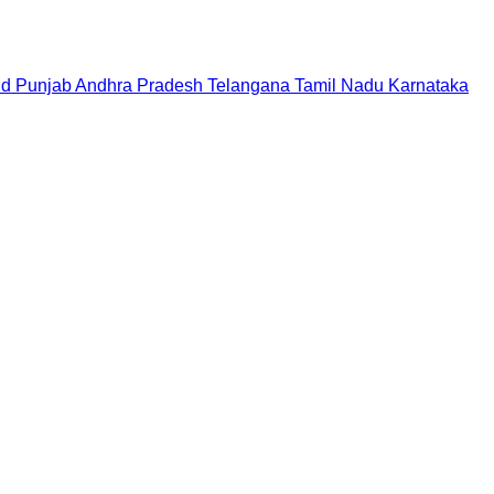
nd
Punjab
Andhra Pradesh
Telangana
Tamil Nadu
Karnataka