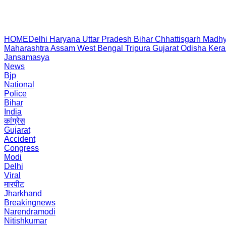
HOME
Delhi
Haryana
Uttar Pradesh
Bihar
Chhattisgarh
Madhy
Maharashtra
Assam
West Bengal
Tripura
Gujarat
Odisha
Kera
Jansamasya
News
Bjp
National
Police
Bihar
India
कांग्रेस
Gujarat
Accident
Congress
Modi
Delhi
Viral
मारपीट
Jharkhand
Breakingnews
Narendramodi
Nitishkumar