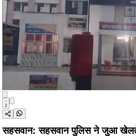
2
सहसवान: सहसवान पुलिस ने जुआ खेलते ह