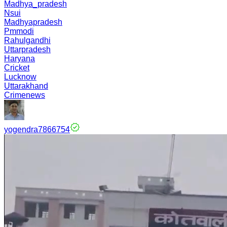
Madhya_pradesh
Nsui
Madhyapradesh
Pmmodi
Rahulgandhi
Uttarpradesh
Haryana
Cricket
Lucknow
Uttarakhand
Crimenews
yogendra7866754