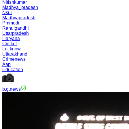
Nitishkumar
Madhya_pradesh
Nsui
Madhyapradesh
Pmmodi
Rahulgandhi
Uttarpradesh
Haryana
Cricket
Lucknow
Uttarakhand
Crimenews
Aap
Education
b.g.news