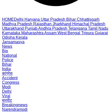
HOME
Delhi
Haryana
Uttar Pradesh
Bihar
Chhattisgarh
Madhya Pradesh
Rajasthan
Jharkhand
Himachal Pradesh
Uttarakhand
Punjab
Andhra Pradesh
Telangana
Tamil Nadu
Karnataka
Maharashtra
Assam
West Bengal
Tripura
Gujarat
Odisha
Kerala
Jansamasya
News
Bjp
National
Police
Bihar
India
कांग्रेस
Accident
Congress
Modi
Delhi
Viral
मारपीट
Breakingnews
Narendramodi