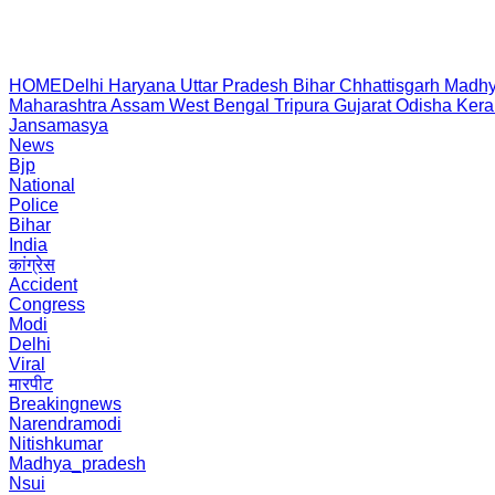
HOME
Delhi
Haryana
Uttar Pradesh
Bihar
Chhattisgarh
Madhy
Maharashtra
Assam
West Bengal
Tripura
Gujarat
Odisha
Kera
Jansamasya
News
Bjp
National
Police
Bihar
India
कांग्रेस
Accident
Congress
Modi
Delhi
Viral
मारपीट
Breakingnews
Narendramodi
Nitishkumar
Madhya_pradesh
Nsui