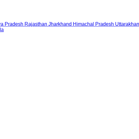
a Pradesh
Rajasthan
Jharkhand
Himachal Pradesh
Uttarakha
la