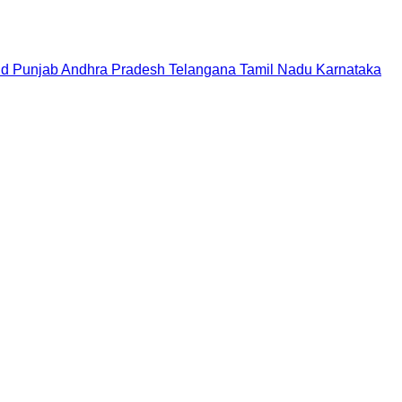
nd
Punjab
Andhra Pradesh
Telangana
Tamil Nadu
Karnataka