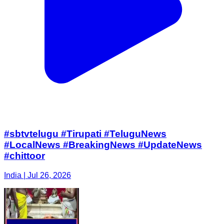
#sbtvtelugu #Tirupati #TeluguNews
#LocalNews #BreakingNews #UpdateNews
#chittoor
India | Jul 26, 2026