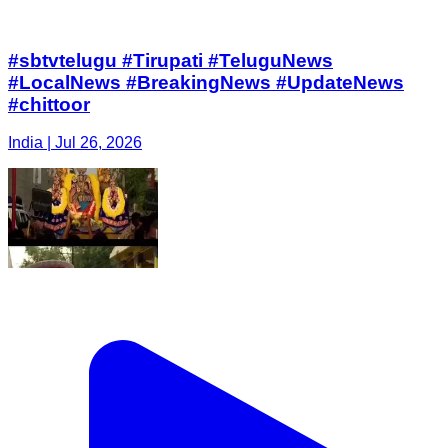
#sbtvtelugu #Tirupati #TeluguNews
#LocalNews #BreakingNews #UpdateNews
#chittoor
India | Jul 26, 2026