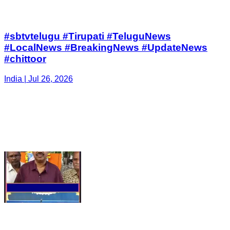
#sbtvtelugu #Tirupati #TeluguNews
#LocalNews #BreakingNews #UpdateNews
#chittoor
India | Jul 26, 2026