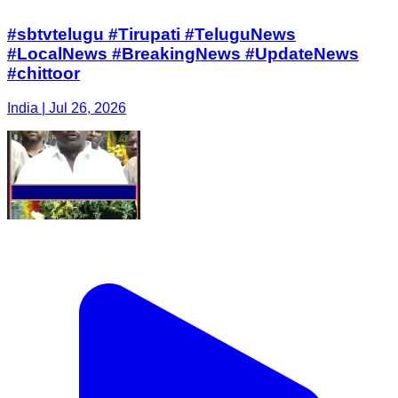
#sbtvtelugu #Tirupati #TeluguNews
#LocalNews #BreakingNews #UpdateNews
#chittoor
India | Jul 26, 2026