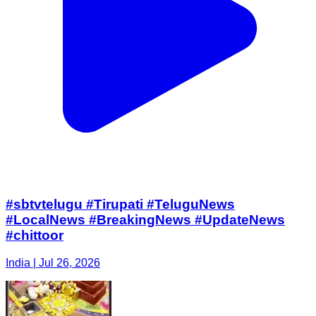
#sbtvtelugu #Tirupati #TeluguNews
#LocalNews #BreakingNews #UpdateNews
#chittoor
India | Jul 26, 2026