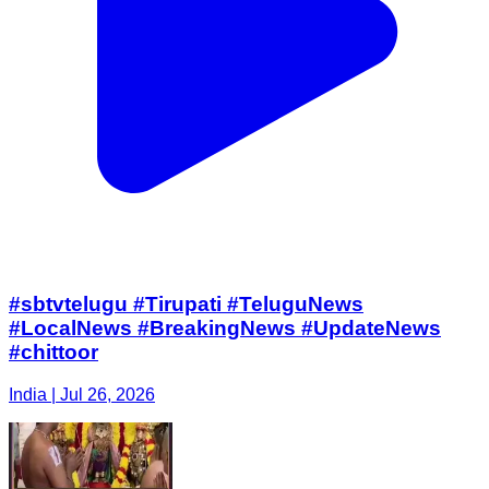
#sbtvtelugu #Tirupati #TeluguNews
#LocalNews #BreakingNews #UpdateNews
#chittoor
India | Jul 26, 2026