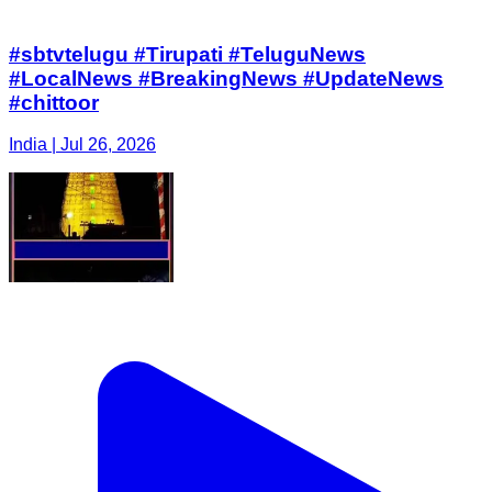
#sbtvtelugu #Tirupati #TeluguNews
#LocalNews #BreakingNews #UpdateNews
#chittoor
India | Jul 26, 2026