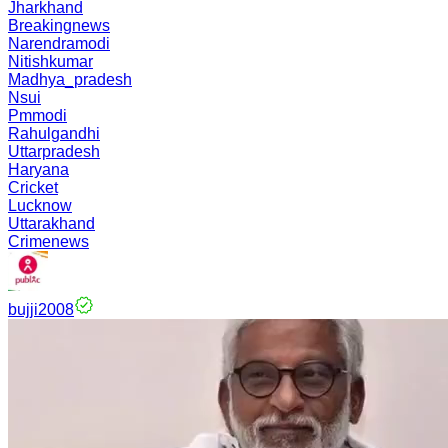
Jharkhand
Breakingnews
Narendramodi
Nitishkumar
Madhya_pradesh
Nsui
Pmmodi
Rahulgandhi
Uttarpradesh
Haryana
Cricket
Lucknow
Uttarakhand
Crimenews
bujji2008