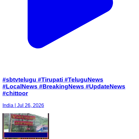
#sbtvtelugu #Tirupati #TeluguNews
#LocalNews #BreakingNews #UpdateNews
#chittoor
India | Jul 26, 2026