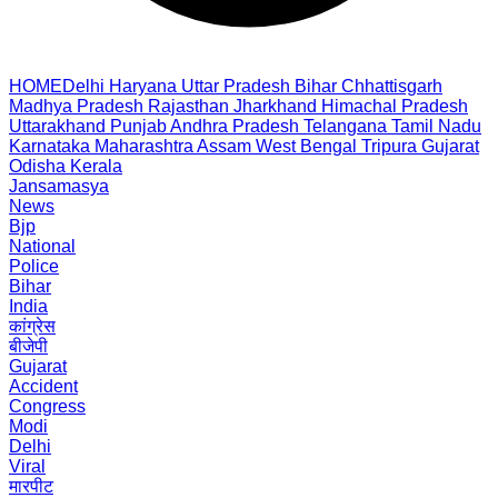
HOME
Delhi
Haryana
Uttar Pradesh
Bihar
Chhattisgarh
Madhya Pradesh
Rajasthan
Jharkhand
Himachal Pradesh
Uttarakhand
Punjab
Andhra Pradesh
Telangana
Tamil Nadu
Karnataka
Maharashtra
Assam
West Bengal
Tripura
Gujarat
Odisha
Kerala
Jansamasya
News
Bjp
National
Police
Bihar
India
कांग्रेस
बीजेपी
Gujarat
Accident
Congress
Modi
Delhi
Viral
मारपीट