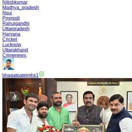
Nitishkumar
Madhya_pradesh
Nsui
Pmmodi
Rahulgandhi
Uttarpradesh
Haryana
Cricket
Lucknow
Uttarakhand
Crimenews
bhagatpatelmhs1