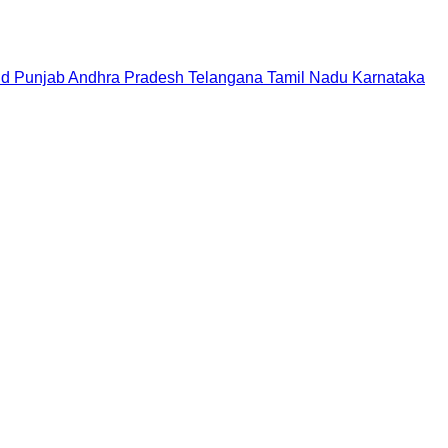
nd
Punjab
Andhra Pradesh
Telangana
Tamil Nadu
Karnataka