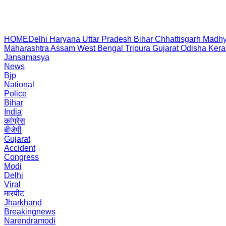
HOME
Delhi
Haryana
Uttar Pradesh
Bihar
Chhattisgarh
Madhy
Maharashtra
Assam
West Bengal
Tripura
Gujarat
Odisha
Kera
Jansamasya
News
Bjp
National
Police
Bihar
India
कांग्रेस
बीजेपी
Gujarat
Accident
Congress
Modi
Delhi
Viral
मारपीट
Jharkhand
Breakingnews
Narendramodi