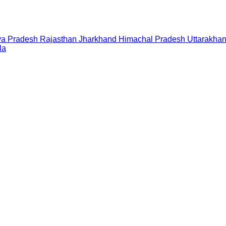
a Pradesh
Rajasthan
Jharkhand
Himachal Pradesh
Uttarakha
la