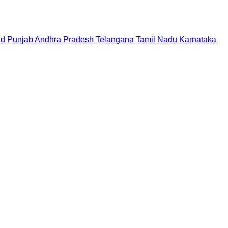
nd
Punjab
Andhra Pradesh
Telangana
Tamil Nadu
Karnataka