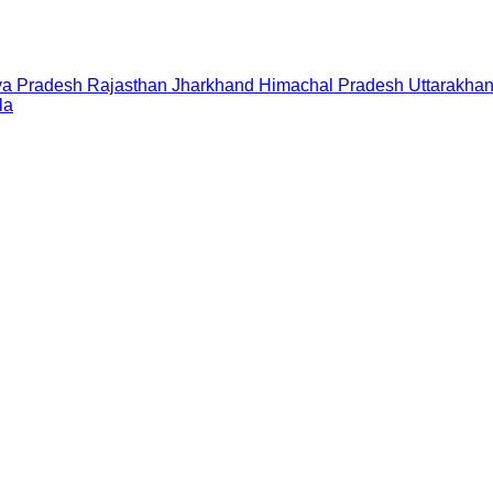
a Pradesh
Rajasthan
Jharkhand
Himachal Pradesh
Uttarakha
la