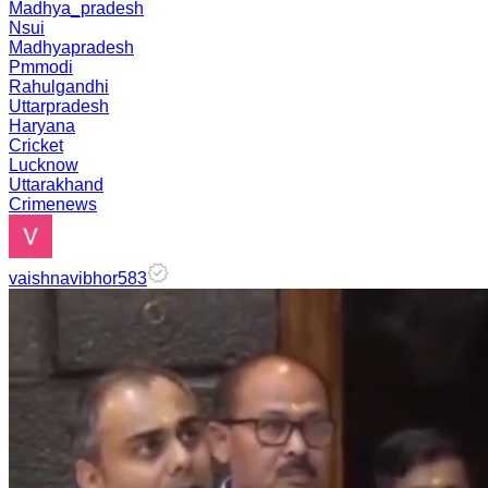
Madhya_pradesh
Nsui
Madhyapradesh
Pmmodi
Rahulgandhi
Uttarpradesh
Haryana
Cricket
Lucknow
Uttarakhand
Crimenews
vaishnavibhor583