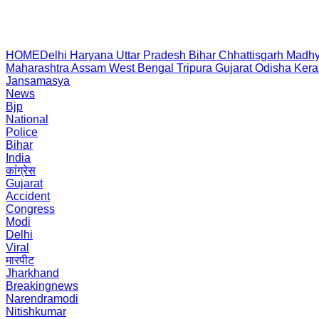
HOME
Delhi
Haryana
Uttar Pradesh
Bihar
Chhattisgarh
Madhy
Maharashtra
Assam
West Bengal
Tripura
Gujarat
Odisha
Kera
Jansamasya
News
Bjp
National
Police
Bihar
India
कांग्रेस
Gujarat
Accident
Congress
Modi
Delhi
Viral
मारपीट
Jharkhand
Breakingnews
Narendramodi
Nitishkumar