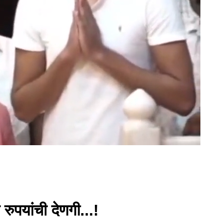
ुपयांची देणगी...!