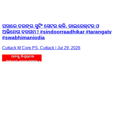
ପଦାରେ ତରଙ୍ଗ ସୁଟିଂ ସେଟର କଳି, ଡାଇରେକ୍ଟର ଓ
ଅଭିନେତା ବଦନାମ ! #sindoorraadhikar #tarangatv
#swabhimaniodia
Cuttack M Corp PS, Cuttack | Jul 29, 2026