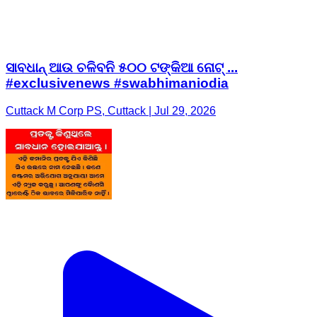
ସାବଧାନ୍ ଆଉ ଚଳିବନି ୫୦୦ ଟଙ୍କିଆ ନୋଟ୍‌ ...
#exclusivenews #swabhimaniodia
Cuttack M Corp PS, Cuttack | Jul 29, 2026