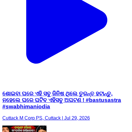
ଶୋଇବା ଘରେ ଏହି ସବୁ ଜିନିଷ ଥିଲେ ତୁରନ୍ତ ହଟାନ୍ତୁ,
ନହେଲେ ଘରେ ଘଟିବ ଏହିସବୁ ଅଘଟଣ ! #bastusastra
#swabhimaniodia
Cuttack M Corp PS, Cuttack | Jul 29, 2026