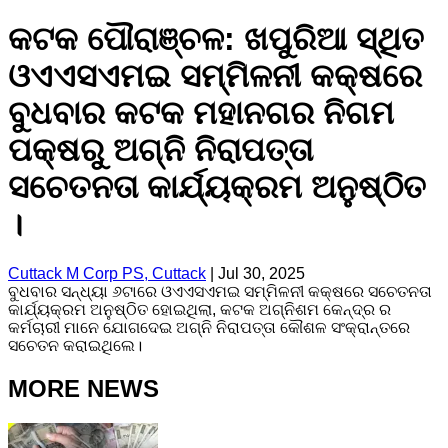
କଟକ ପୌରାଞ୍ଚଳ: ଖପୁରିଆ ସ୍ଥିତ
ଓଏଏସଏମଇ ସମ୍ମିଳନୀ କକ୍ଷରେ
ବୁଧବାର କଟକ ମହାନଗର ନିଗମ
ପକ୍ଷରୁ ଅଗ୍ନି ନିରାପତ୍ତା
ସଚେତନତା କାର୍ଯ୍ୟକ୍ରମ ଅନୁଷ୍ଠିତ
।
Cuttack M Corp PS, Cuttack
|
Jul 30, 2025
ବୁଧବାର ସନ୍ଧ୍ୟା ୬ଟାରେ ଓଏଏସଏମଇ ସମ୍ମିଳନୀ କକ୍ଷରେ ସଚେତନତା
କାର୍ଯ୍ୟକ୍ରମ ଅନୁଷ୍ଠିତ ହୋଇଥିଲା, କଟକ ଅଗ୍ନିଶମ କେନ୍ଦ୍ର ର
କର୍ମଚାରୀ ମାନେ ଯୋଗଦେଇ ଅଗ୍ନି ନିରାପତ୍ତା କୌଶଳ ସଂକ୍ରାନ୍ତରେ
ସଚେତନ କରାଇଥିଲେ।
MORE NEWS