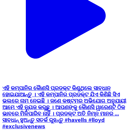
ଏହି କମ୍ପାନିର କୈାଣସି ପ୍ରଡକ୍ଟ କିଣୁଥିଲେ ସାବଧାନ
ହୋଇଯାଆନ୍ତୁ । ଏହି କମ୍ପାନିର ପ୍ରଡକ୍ଟ ଯିଏ କିଣିଛି ସିଏ
ଭଲରେ ନାମ ନେଇଛି । ଜଣେ କଷ୍ଟମର ଅଭିଯୋଗ ଅନୁଯାୟୀ
ଆମେ ଏହି ନ୍ୟୁଜ କରୁଛୁ । ଆପଣଙ୍କୁ କୈାଣସି ୱାରେଣ୍ଟି ଠିକ
ଭାବରେ ମିଳିପାରିବ ନାହିଁ । ପ୍ରଡକ୍ଟ ଅତି ନିମ୍ନ ମାନର ...
ସାବଧାନ୍ ହୁଅନ୍ତୁ ସତର୍କ ରୁହନ୍ତୁ #havells #lloyd
#exclusivenews