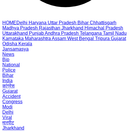
HOME
Delhi
Haryana
Uttar Pradesh
Bihar
Chhattisgarh
Madhya Pradesh
Rajasthan
Jharkhand
Himachal Pradesh
Uttarakhand
Punjab
Andhra Pradesh
Telangana
Tamil Nadu
Karnataka
Maharashtra
Assam
West Bengal
Tripura
Gujarat
Odisha
Kerala
Jansamasya
News
Bjp
National
Police
Bihar
India
कांग्रेस
Gujarat
Accident
Congress
Modi
Delhi
Viral
मारपीट
Jharkhand