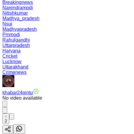
Breakingnews
Narendramodi
Nitishkumar
Madhya_pradesh
Nsui
Madhyapradesh
Pmmodi
Rahulgandhi
Uttarpradesh
Haryana
Cricket
Lucknow
Uttarakhand
Crimenews
khabar24pintu
No video available
2