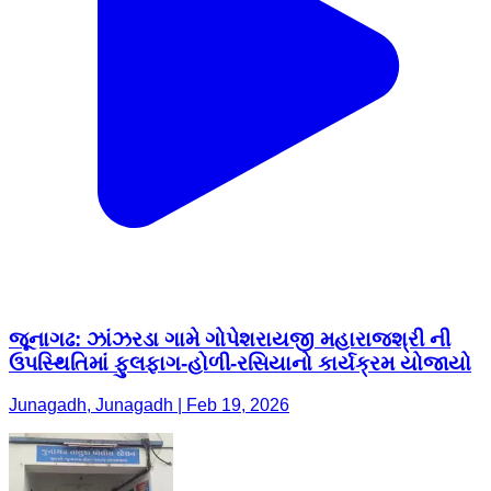
જૂનાગઢ: ઝાંઝરડા ગામે ગોપેશરાયજી મહારાજશ્રી ની
ઉપસ્થિતિમાં ફુલફાગ-હોળી-રસિયાનો કાર્યક્રમ યોજાયો
Junagadh, Junagadh | Feb 19, 2026