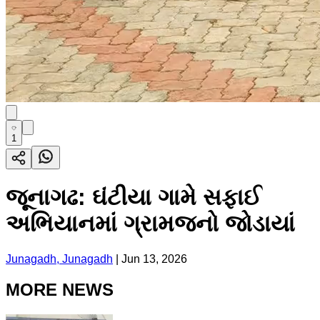
1
જૂનાગઢ: ઘંટીયા ગામે સફાઈ
અભિયાનમાં ગ્રામજનો જોડાયાં
Junagadh, Junagadh
|
Jun 13, 2026
MORE NEWS