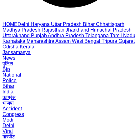
HOME
Delhi
Haryana
Uttar Pradesh
Bihar
Chhattisgarh
Madhya Pradesh
Rajasthan
Jharkhand
Himachal Pradesh
Uttarakhand
Punjab
Andhra Pradesh
Telangana
Tamil Nadu
Karnataka
Maharashtra
Assam
West Bengal
Tripura
Gujarat
Odisha
Kerala
Jansamasya
News
पुलिस
Bjp
National
Police
Bihar
India
कांग्रेस
भाजपा
Accident
Congress
Modi
Delhi
Viral
मारपीट