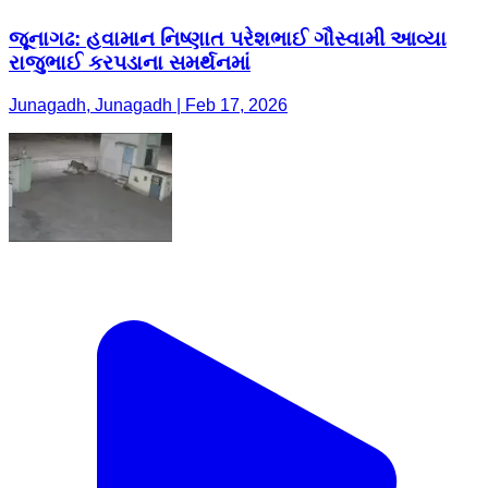
જૂનાગઢ: હવામાન નિષ્ણાત પરેશભાઈ ગૌસ્વામી આવ્યા
રાજુભાઈ કરપડાના સમર્થનમાં
Junagadh, Junagadh | Feb 17, 2026