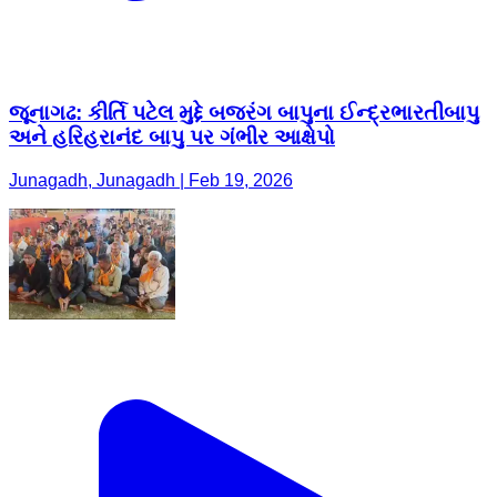
જૂનાગઢ: કીર્તિ પટેલ મુદ્દે બજરંગ બાપુના ઈન્દ્રભારતીબાપુ
અને હરિહરાનંદ બાપુ પર ગંભીર આક્ષેપો
Junagadh, Junagadh | Feb 19, 2026