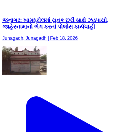
જૂનાગઢ: ખામધ્રોલમાં યુવક છરી સાથે ઝડપાયો,
જાહેરનામાનો ભંગ કરતાં પોલીસ કાર્યવાહી
Junagadh, Junagadh | Feb 18, 2026