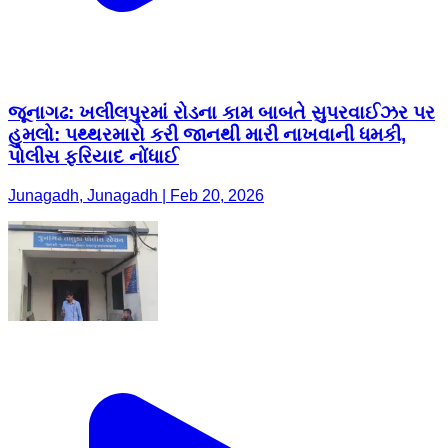
જૂનાગઢ: ખલીલપુરમાં રોડના કામ બાબતે સુપરવાઈઝર પર
હુમલો: પથ્થરમારો કરી જાનથી મારી નાખવાની ધમકી,
પોલીસ ફરિયાદ નોંધાઈ
Junagadh, Junagadh | Feb 20, 2026