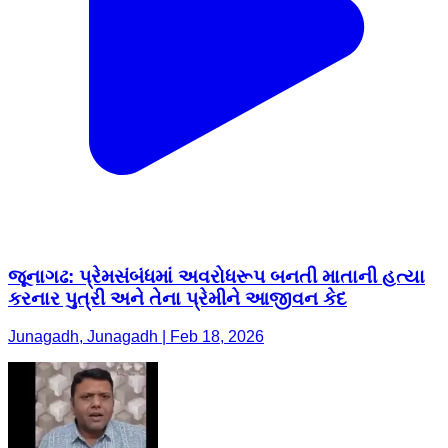
જૂનાગઢ: પ્રેમસંબંધમાં અવરોધરૂપ બનતી માતાની હત્યા
કરનાર પુત્રી અને તેના પ્રેમીને આજીવન કેદ
Junagadh, Junagadh | Feb 18, 2026