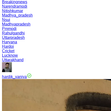
Breakingnews
Narendramodi
Nitishkumar
Madhya_pradesh
Nsui
Madhyapradesh
Pmmodi
Rahulgandhi
Uttarpradesh
Haryana
Hardoi
Cricket
Lucknow
Uttarakhand
hardik_vaniya