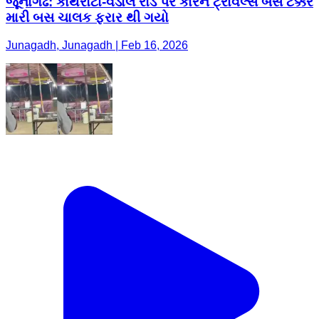
જૂનાગઢ: કાથરોટા-વડાલ રોડ પર કારને ટ્રાવેલ્સ બસે ટક્કર
મારી બસ ચાલક ફરાર થી ગયો
Junagadh, Junagadh | Feb 16, 2026