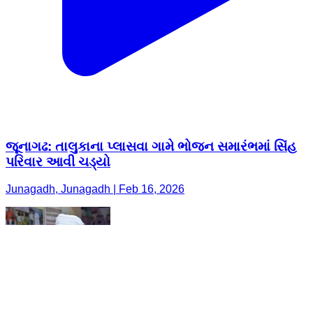
જૂનાગઢ: તાલુકાના પ્લાસવા ગામે ભોજન સમારંભમાં સિંહ
પરિવાર આવી ચડ્યો
Junagadh, Junagadh | Feb 16, 2026