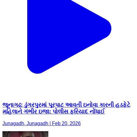
જૂનાગઢ: ડુંગરપુરમાં પૂરપાટ આવતી ઇનોવા કારની હડફેટે
મહિલાને ગંભીર ઇજા: પોલીસ ફરિયાદ નોંધાઈ
Junagadh, Junagadh | Feb 20, 2026