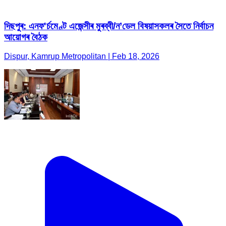
দিছপুৰ: এনফ'ৰ্চমেণ্ট এজেন্সীৰ মুৰব্বী/ন’ডেল বিষয়াসকলৰ সৈতে নিৰ্বাচন
আয়োগৰ বৈঠক
Dispur, Kamrup Metropolitan | Feb 18, 2026