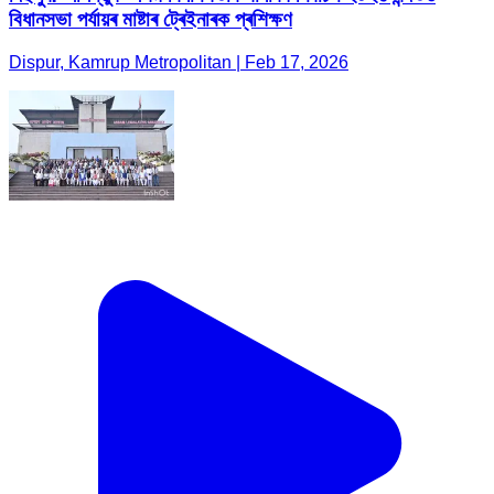
বিধানসভা পৰ্যায়ৰ মাষ্টাৰ ট্ৰেইনাৰক প্ৰশিক্ষণ
Dispur, Kamrup Metropolitan | Feb 17, 2026