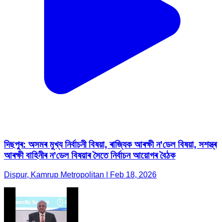
দিছপুৰ: অসমৰ মুখ্য নিৰ্বাচনী বিষয়া, ৰাজ্যিক আৰক্ষী ন’ডেল বিষয়া, সশস্ত্ৰ
আৰক্ষী বাহিনীৰ ন’ডেল বিষয়াৰ সৈতে নিৰ্বাচন আয়োগৰ বৈঠক
Dispur, Kamrup Metropolitan | Feb 18, 2026