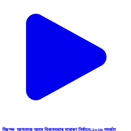
দিছপুৰ: আগন্তুক অসম বিধানসভাৰ সাধাৰণ নিৰ্বাচন-২০২৬ সন্দৰ্ভত