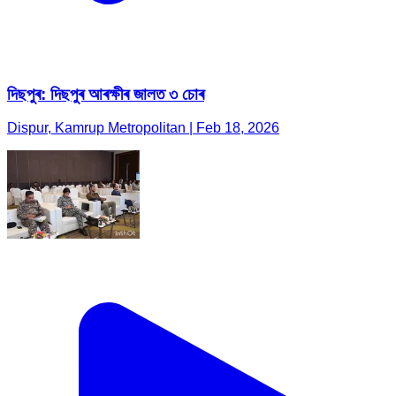
দিছপুৰ: দিছপুৰ আৰক্ষীৰ জালত ৩ চোৰ
Dispur, Kamrup Metropolitan | Feb 18, 2026