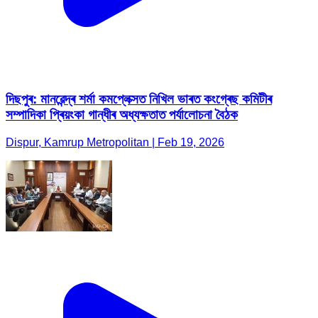
দিছপুৰ: মানৱেন্দ্ৰ শৰ্মা কমপ্লেক্সত নিখিল ভাৰত কংগ্ৰেছ কমিটীৰ
সম্পাদিকা প্ৰিয়ংকা গান্ধীৰ অধ্যক্ষতাত পৰ্যালোচনা বৈঠক
Dispur, Kamrup Metropolitan | Feb 19, 2026