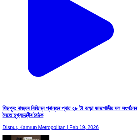
দিছপুৰ: ৰাজ্যৰ বিভিন্ন প্ৰান্তৰ প্ৰায় ২৮ টা বড়ো জনগোষ্ঠীয় দল সংগঠনৰ
সৈতে মুখ্যমন্ত্ৰীৰ বৈঠক
Dispur, Kamrup Metropolitan | Feb 19, 2026