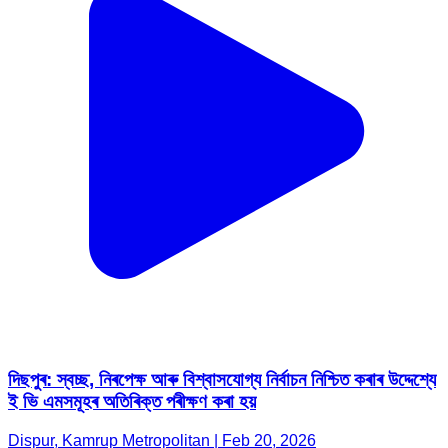
দিছপুৰ: স্বচ্ছ, নিৰপেক্ষ আৰু বিশ্বাসযোগ্য নিৰ্বাচন নিশ্চিত কৰাৰ উদ্দেশ্যে
ই ভি এমসমূহৰ অতিৰিক্ত পৰীক্ষণ কৰা হয়
Dispur, Kamrup Metropolitan | Feb 20, 2026