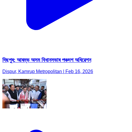
দিছপুৰ: আৰম্ভ অসম বিধানসভাৰ পঞ্চদশ অধিৱেশন
Dispur, Kamrup Metropolitan | Feb 16, 2026