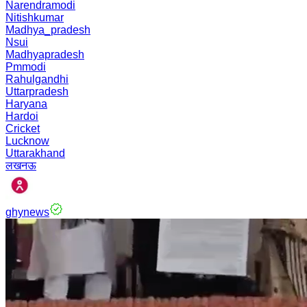
Narendramodi
Nitishkumar
Madhya_pradesh
Nsui
Madhyapradesh
Pmmodi
Rahulgandhi
Uttarpradesh
Haryana
Hardoi
Cricket
Lucknow
Uttarakhand
लखनऊ
ghynews