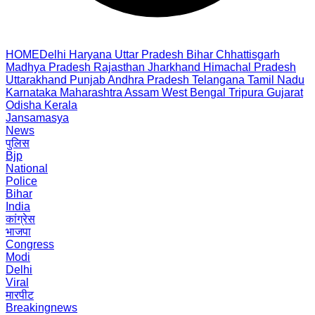
HOME
Delhi
Haryana
Uttar Pradesh
Bihar
Chhattisgarh
Madhya Pradesh
Rajasthan
Jharkhand
Himachal Pradesh
Uttarakhand
Punjab
Andhra Pradesh
Telangana
Tamil Nadu
Karnataka
Maharashtra
Assam
West Bengal
Tripura
Gujarat
Odisha
Kerala
Jansamasya
News
पुलिस
Bjp
National
Police
Bihar
India
कांग्रेस
भाजपा
Congress
Modi
Delhi
Viral
मारपीट
Breakingnews