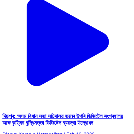
দিছপুৰ: অসম বিধান সভা সচিবালয় ভৱনৰ উপৰি ডিজিটেল সংগ্ৰহালয়
আৰু কৃত্ৰিম বুদ্ধিমত্তা ডিজিটেল ব্যৱস্থা উদ্ধোধন