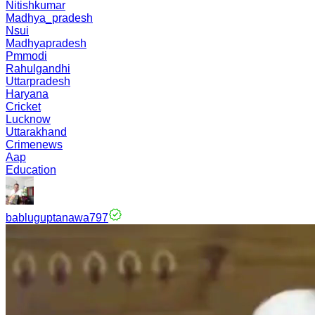
Nitishkumar
Madhya_pradesh
Nsui
Madhyapradesh
Pmmodi
Rahulgandhi
Uttarpradesh
Haryana
Cricket
Lucknow
Uttarakhand
Crimenews
Aap
Education
babluguptanawa797