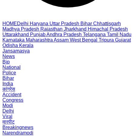
HOME
Delhi
Haryana
Uttar Pradesh
Bihar
Chhattisgarh
Madhya Pradesh
Rajasthan
Jharkhand
Himachal Pradesh
Uttarakhand
Punjab
Andhra Pradesh
Telangana
Tamil Nadu
Karnataka
Maharashtra
Assam
West Bengal
Tripura
Gujarat
Odisha
Kerala
Jansamasya
News
Bjp
National
Police
Bihar
India
कांग्रेस
Accident
Congress
Modi
Delhi
Viral
मारपीट
Breakingnews
Narendramodi