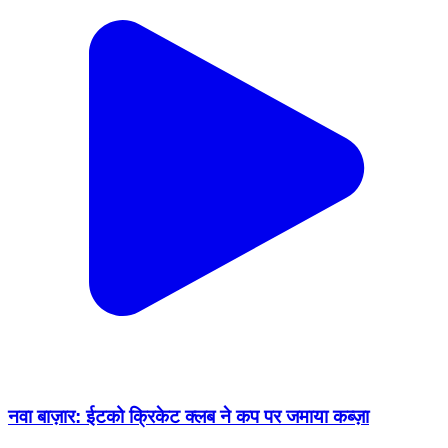
नवा बाज़ार: ईटको क्रिकेट क्लब ने कप पर जमाया कब्ज़ा