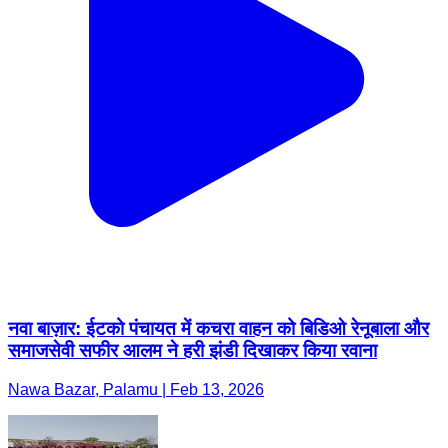
नवा बाज़ार: ईटको पंचायत में कचरा वाहन को बिडिओ रेनूबाला और
समाजसेवी सफीर आलम ने हरी झंडी दिखाकर किया रवाना
Nawa Bazar, Palamu | Feb 13, 2026