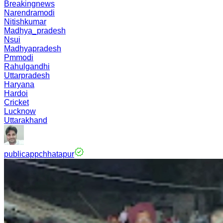
Breakingnews
Narendramodi
Nitishkumar
Madhya_pradesh
Nsui
Madhyapradesh
Pmmodi
Rahulgandhi
Uttarpradesh
Haryana
Hardoi
Cricket
Lucknow
Uttarakhand
publicappchhatapur