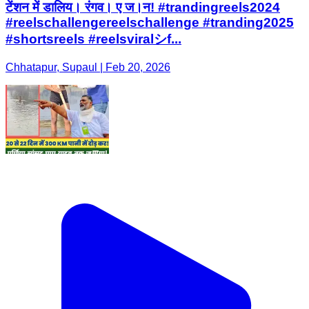
टेंशन में डालिय। रंगव। ए ज।न! #trandingreels2024
#reelschallengereelschallenge #tranding2025
#shortsreels #reelsviralシf...
Chhatapur, Supaul | Feb 20, 2026