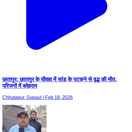
छातापुर: छातापुर के घीवहा में सांड के पटकने से वृद्ध की मौत,
परिजनों में कोहराम
Chhatapur, Supaul | Feb 18, 2026