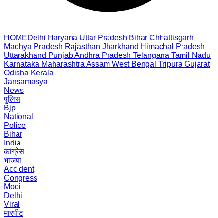
HOME
Delhi
Haryana
Uttar Pradesh
Bihar
Chhattisgarh
Madhya Pradesh
Rajasthan
Jharkhand
Himachal Pradesh
Uttarakhand
Punjab
Andhra Pradesh
Telangana
Tamil Nadu
Karnataka
Maharashtra
Assam
West Bengal
Tripura
Gujarat
Odisha
Kerala
Jansamasya
News
पुलिस
Bjp
National
Police
Bihar
India
कांग्रेस
भाजपा
Accident
Congress
Modi
Delhi
Viral
मारपीट