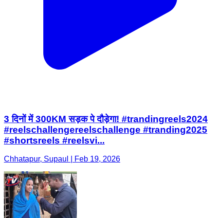
3 दिनों में 300KM सड़क पे दौड़ेगा! #trandingreels2024
#reelschallengereelschallenge #tranding2025
#shortsreels #reelsvi...
Chhatapur, Supaul | Feb 19, 2026