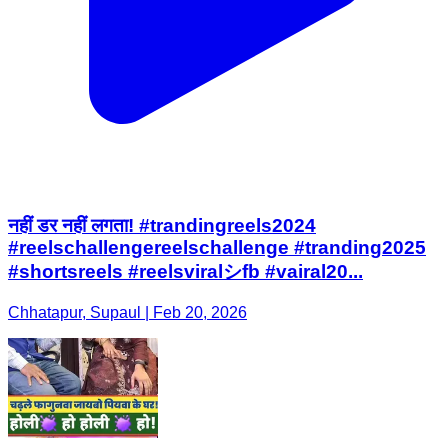
नहीं डर नहीं लगता! #trandingreels2024
#reelschallengereelschallenge #tranding2025
#shortsreels #reelsviralシfb #vairal20...
Chhatapur, Supaul | Feb 20, 2026