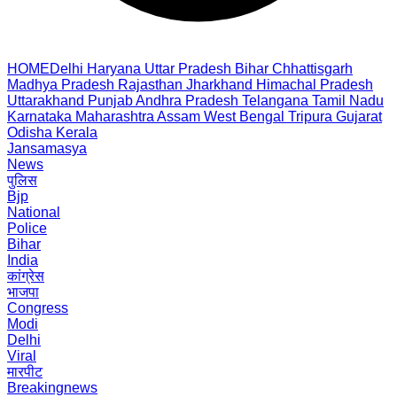
HOME
Delhi
Haryana
Uttar Pradesh
Bihar
Chhattisgarh
Madhya Pradesh
Rajasthan
Jharkhand
Himachal Pradesh
Uttarakhand
Punjab
Andhra Pradesh
Telangana
Tamil Nadu
Karnataka
Maharashtra
Assam
West Bengal
Tripura
Gujarat
Odisha
Kerala
Jansamasya
News
पुलिस
Bjp
National
Police
Bihar
India
कांग्रेस
भाजपा
Congress
Modi
Delhi
Viral
मारपीट
Breakingnews