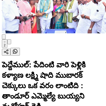
2
పెద్దేముల్: పేదింటి వారి పెళ్లికి
కళ్యాణ లక్ష్మి షాది ముబారక్
చెక్కులు ఒక వరం లాంటిది :
తాండూర్ ఎమ్మెల్యే బుయ్యని