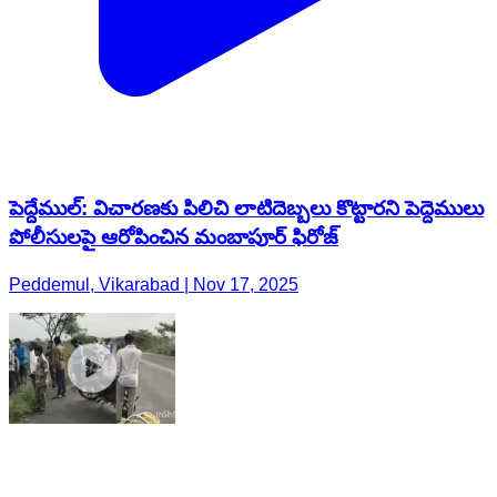
పెద్దేముల్: విచారణకు పిలిచి లాటిదెబ్బలు కొట్టారని పెద్దెములు
పోలీసులపై ఆరోపించిన మంబాపూర్ ఫిరోజ్
Peddemul, Vikarabad | Nov 17, 2025