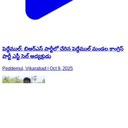
పెద్దేముల్: బిఆర్ఎస్ పార్టీలో చేరిన పెద్దేముల్ మండల కాంగ్రెస్
పార్టీ ఎస్టీ సెల్ అధ్యక్షుడు
Peddemul, Vikarabad | Oct 9, 2025