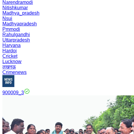
Narendramodi
Nitishkumar
Madhya_pradesh
Nsui
Madhyapradesh
Pmmodi
Rahulgandhi
Uttarpradesh
Haryana
Hardoi
Cricket
Lucknow
लखनऊ
Crimenews
900009_3