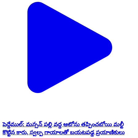
పెద్దేముల్: మన్సన్ పల్లి వద్ద ఆటోను తప్పించబోయి మల్టీ
కొట్టిన కారు, స్వల్ప గాయాలతో బయటపడ్డ ప్రయాణికులు