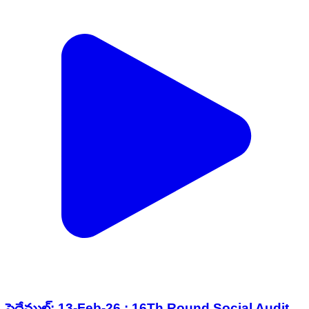
పెద్దేముల్: 13-Feb-26 : 16Th Round Social Audit