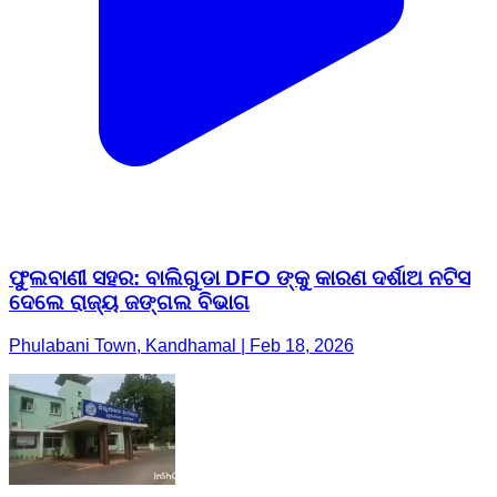
ଫୁଲବାଣୀ ସହର: ବାଲିଗୁଡା DFO ଙ୍କୁ କାରଣ ଦର୍ଶାଅ ନଟିସ
ଦେଲେ ରାଜ୍ୟ ଜଙ୍ଗଲ ବିଭାଗ
Phulabani Town, Kandhamal | Feb 18, 2026