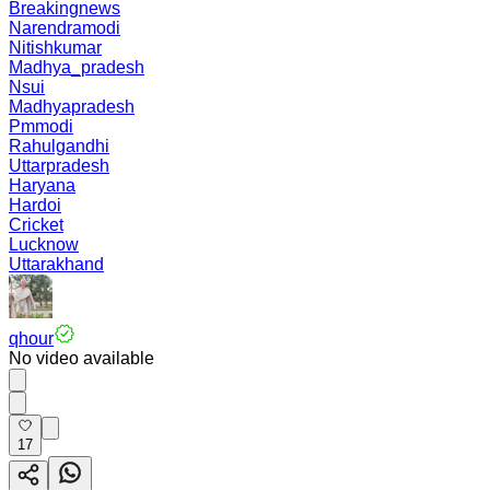
Breakingnews
Narendramodi
Nitishkumar
Madhya_pradesh
Nsui
Madhyapradesh
Pmmodi
Rahulgandhi
Uttarpradesh
Haryana
Hardoi
Cricket
Lucknow
Uttarakhand
qhour
No video available
17