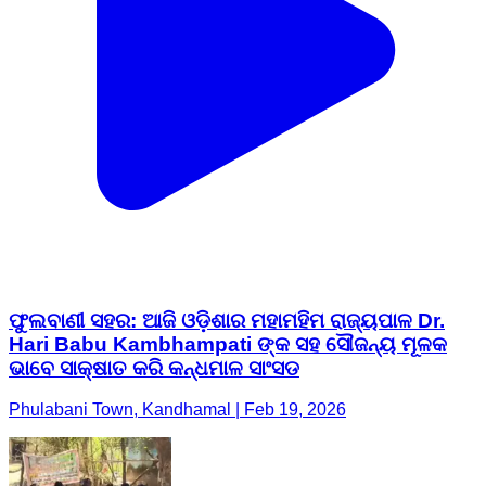
ଫୁଲବାଣୀ ସହର: ଆଜି ଓଡ଼ିଶାର ମହାମହିମ ରାଜ୍ୟପାଳ Dr.
Hari Babu Kambhampati ଙ୍କ ସହ ସୌଜନ୍ୟ ମୂଳକ
ଭାବେ ସାକ୍ଷାତ କରି କନ୍ଧମାଳ ସାଂସଡ
Phulabani Town, Kandhamal | Feb 19, 2026