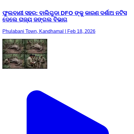
ଫୁଲବାଣୀ ସହର: ବାଲିଗୁଡା DFO ଙ୍କୁ କାରଣ ଦର୍ଶାଅ ନଟିସ
ଦେଲେ ରାଜ୍ୟ ଜଙ୍ଗଲ ବିଭାଗ
Phulabani Town, Kandhamal | Feb 18, 2026