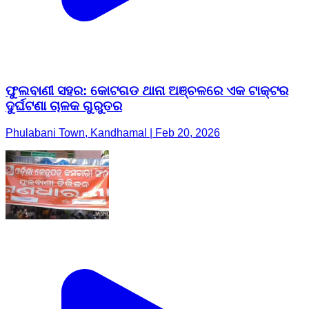
ଫୁଲବାଣୀ ସହର: କୋଟଗଡ ଥାନା ଅଞ୍ଚଳରେ ଏକ ଟାକ୍ଟର
ଦୁର୍ଘଟଣା ଚାଳକ ଗୁରୁତର
Phulabani Town, Kandhamal | Feb 20, 2026