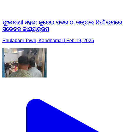
ଫୁଲବାଣୀ ସହର: କୁରେଇ ପଦର ଠା ଜଙ୍ଗଲ ନିଆଁ ଉପରେ
ସଚେତନ କାଯ୍ୟକ୍ରମ
Phulabani Town, Kandhamal | Feb 19, 2026