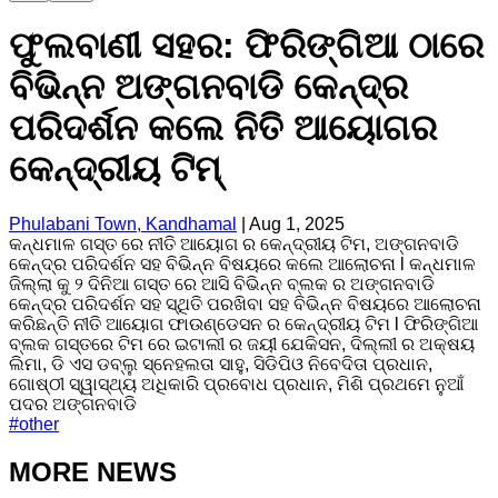
ଫୁଲବାଣୀ ସହର: ଫିରିଙ୍ଗିଆ ଠାରେ
ବିଭିନ୍ନ ଅଙ୍ଗନବାଡି କେନ୍ଦ୍ର
ପରିଦର୍ଶନ କଲେ ନିତି ଆୟୋଗର
କେନ୍ଦ୍ରୀୟ ଟିମ୍
Phulabani Town, Kandhamal
|
Aug 1, 2025
କନ୍ଧମାଳ ଗସ୍ତ ରେ ନୀତି ଆୟୋଗ ର କେନ୍ଦ୍ରୀୟ ଟିମ, ଅଙ୍ଗନବାଡି
କେନ୍ଦ୍ର ପରିଦର୍ଶନ ସହ ବିଭିନ୍ନ ବିଷୟରେ କଲେ ଆଲୋଚନା l କନ୍ଧମାଳ
ଜିଲ୍ଲା କୁ ୨ ଦିନିଆ ଗସ୍ତ ରେ ଆସି ବିଭିନ୍ନ ବ୍ଲକ ର ଅଙ୍ଗନବାଡି
କେନ୍ଦ୍ର ପରିଦର୍ଶନ ସହ ସ୍ଥିତି ପରଖିବା ସହ ବିଭିନ୍ନ ବିଷୟରେ ଆଲୋଚନା
କରିଛନ୍ତି ନୀତି ଆୟୋଗ ଫାଉଣ୍ଡେସନ ର କେନ୍ଦ୍ରୀୟ ଟିମ l ଫିରିଙ୍ଗିଆ
ବ୍ଲକ ଗସ୍ତରେ ଟିମ ରେ ଇଟାଲୀ ର ଜୟୀ ଯେକିସନ, ଦିଲ୍ଲୀ ର ଅକ୍ଷୟ
ଲିମା, ଡି ଏସ ଡବ୍ଲୁ ସ୍ନେହଲତା ସାହୁ, ସିଡିପିଓ ନିବେଦିତା ପ୍ରଧାନ,
ଗୋଷ୍ଠୀ ସ୍ୱାସ୍ଥ୍ୟ ଅଧିକାରି ପ୍ରବୋଧ ପ୍ରଧାନ, ମିଶି ପ୍ରଥମେ ନୁଆଁ
ପଦର ଅଙ୍ଗନବାଡି
#
other
MORE NEWS