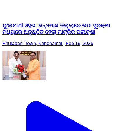
ଫୁଲବାଣୀ ସହର: କନ୍ଧମାଳ ଜିଲ୍ଲାରେ କଡା ସୁରକ୍ଷା
ମଧ୍ୟରେ ଅନୁଷ୍ଠିତ ହେଲା ମାଟ୍ରିକ ପରୀକ୍ଷା
Phulabani Town, Kandhamal | Feb 19, 2026