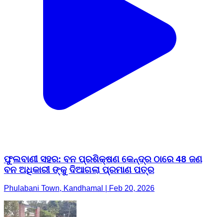
ଫୁଲବାଣୀ ସହର: ବନ ପ୍ରଶିକ୍ଷଣ କେନ୍ଦ୍ର ଠାରେ 48 ଜଣ
ବନ ଅଧିକାରୀ ଙ୍କୁ ଦିଆଗଲା ପ୍ରମାଣ ପତ୍ର
Phulabani Town, Kandhamal | Feb 20, 2026