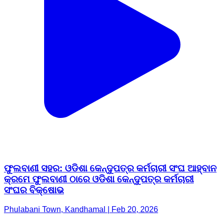
ଫୁଲବାଣୀ ସହର: ଓଡିଶା କେନ୍ଦୁପତ୍ର କର୍ମଚାରୀ ସଂଘ ଆହ୍ବାନ
କ୍ରମେ ଫୁଲବାଣୀ ଠାରେ ଓଡିଶା କେନ୍ଦୁପତ୍ର କର୍ମଚାରୀ
ସଂଘର ବିକ୍ଷୋଭ
Phulabani Town, Kandhamal | Feb 20, 2026