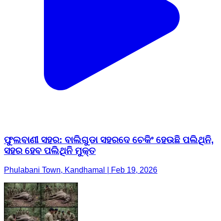
ଫୁଲବାଣୀ ସହର: ବାଲିଗୁଡା ସହରଦେ ଚେକିଂ ହେଉଛି ପଲିଥିନି,
ସହର ହେବ ପଲିଥିନି ମୁକ୍ତ
Phulabani Town, Kandhamal | Feb 19, 2026