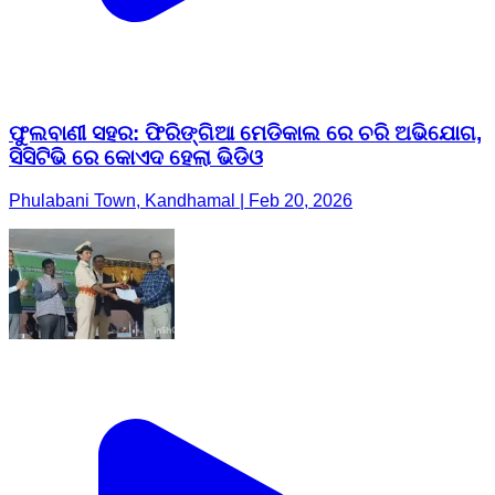
ଫୁଲବାଣୀ ସହର: ଫିରିଙ୍ଗିଆ ମେଡିକାଲ ରେ ଚରି ଅଭିଯୋଗ,
ସିସିଟିଭି ରେ କୋଏଦ ହେଲା ଭିଡିଓ
Phulabani Town, Kandhamal | Feb 20, 2026