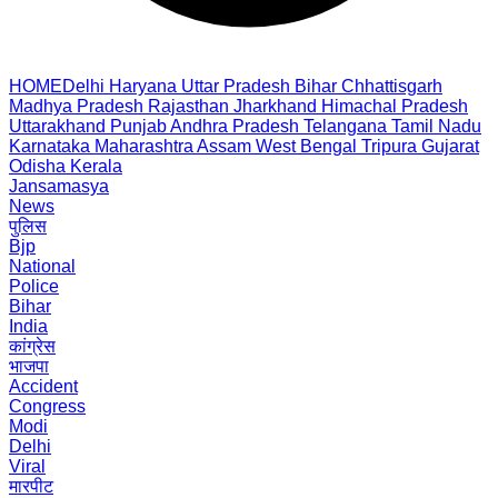
HOME
Delhi
Haryana
Uttar Pradesh
Bihar
Chhattisgarh
Madhya Pradesh
Rajasthan
Jharkhand
Himachal Pradesh
Uttarakhand
Punjab
Andhra Pradesh
Telangana
Tamil Nadu
Karnataka
Maharashtra
Assam
West Bengal
Tripura
Gujarat
Odisha
Kerala
Jansamasya
News
पुलिस
Bjp
National
Police
Bihar
India
कांग्रेस
भाजपा
Accident
Congress
Modi
Delhi
Viral
मारपीट