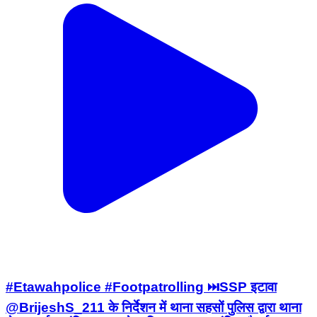
#Etawahpolice #Footpatrolling ⏭️SSP इटावा
@BrijeshS_211 के निर्देशन में थाना सहसों पुलिस द्वारा थाना