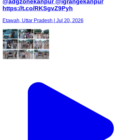
@adgzonekanpur @igrangekanpur
https://t.co/RKSgvZ9Pyh
Etawah, Uttar Pradesh | Jul 20, 2026