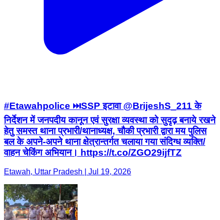
#Etawahpolice ⏭️SSP इटावा @BrijeshS_211 के
निर्देशन में जनपदीय कानून एवं सुरक्षा व्यवस्था को सुदृढ़ बनाये रखने
हेतु समस्त थाना प्रभारी/थानाध्यक्ष, चौकी प्रभारी द्वारा मय पुलिस
बल के अपने-अपने थाना क्षेत्रान्तर्गत चलाया गया संदिग्ध व्यक्ति/
वाहन चेकिंग अभियान। https://t.co/ZGO29ijfTZ
Etawah, Uttar Pradesh | Jul 19, 2026