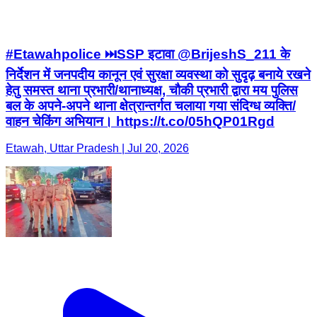
#Etawahpolice ⏭️SSP इटावा @BrijeshS_211 के
निर्देशन में जनपदीय कानून एवं सुरक्षा व्यवस्था को सुदृढ़ बनाये रखने
हेतु समस्त थाना प्रभारी/थानाध्यक्ष, चौकी प्रभारी द्वारा मय पुलिस
बल के अपने-अपने थाना क्षेत्रान्तर्गत चलाया गया संदिग्ध व्यक्ति/
वाहन चेकिंग अभियान। https://t.co/05hQP01Rgd
Etawah, Uttar Pradesh | Jul 20, 2026