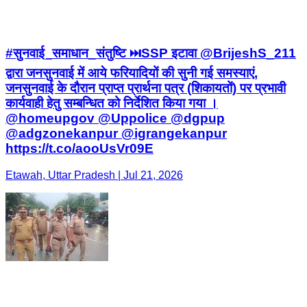
#सुनवाई_समाधान_संतुष्टि ⏭️SSP इटावा @BrijeshS_211
द्वारा जनसुनवाई में आये फरियादियों की सुनी गई समस्याएं,
जनसुनवाई के दौरान प्राप्त प्रार्थना पत्र (शिकायतों) पर प्रभावी
कार्यवाही हेतु सम्बन्धित को निर्देशित किया गया ।
@homeupgov @Uppolice @dgpup
@adgzonekanpur @igrangekanpur
https://t.co/aooUsVr09E
Etawah, Uttar Pradesh | Jul 21, 2026