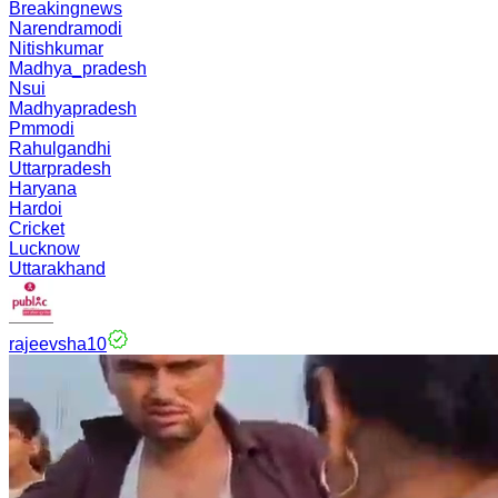
Breakingnews
Narendramodi
Nitishkumar
Madhya_pradesh
Nsui
Madhyapradesh
Pmmodi
Rahulgandhi
Uttarpradesh
Haryana
Hardoi
Cricket
Lucknow
Uttarakhand
rajeevsha10