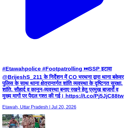
#Etawahpolice #Footpatrolling ⏭️SSP इटावा
@BrijeshS_211 के निर्देशन में CO भरथना द्वारा थाना बकेवर
पुलिस के साथ थाना क्षेत्रान्तर्गत शांति व्यवस्था के दृष्टिगत सुरक्षा,
शांति, सौहार्द व कानून-व्यवस्था बनाए रखने हेतु प्रमुख बाजारों व
मुख्य मार्गो पर पैदल गश्त की गई। https://t.co/Pj5JjC88tw
Etawah, Uttar Pradesh | Jul 20, 2026