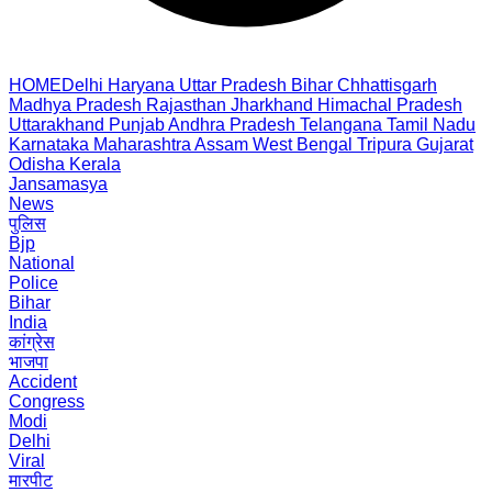
HOME
Delhi
Haryana
Uttar Pradesh
Bihar
Chhattisgarh
Madhya Pradesh
Rajasthan
Jharkhand
Himachal Pradesh
Uttarakhand
Punjab
Andhra Pradesh
Telangana
Tamil Nadu
Karnataka
Maharashtra
Assam
West Bengal
Tripura
Gujarat
Odisha
Kerala
Jansamasya
News
पुलिस
Bjp
National
Police
Bihar
India
कांग्रेस
भाजपा
Accident
Congress
Modi
Delhi
Viral
मारपीट