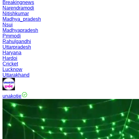
Breakingnews
Narendramodi
Nitishkumar
Madhya_pradesh
Nsui
Madhyapradesh
Pmmodi
Rahulgandhi
Uttarpradesh
Haryana
Hardoi
Cricket
Lucknow
Uttarakhand
unakotie