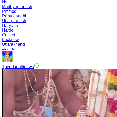
Nsui
Madhyapradesh
Pmmodi
Rahulgandhi
Uttarpradesh
Haryana
Hardoi
Cricket
Lucknow
Uttarakhand
लखनऊ
1peddapallinews