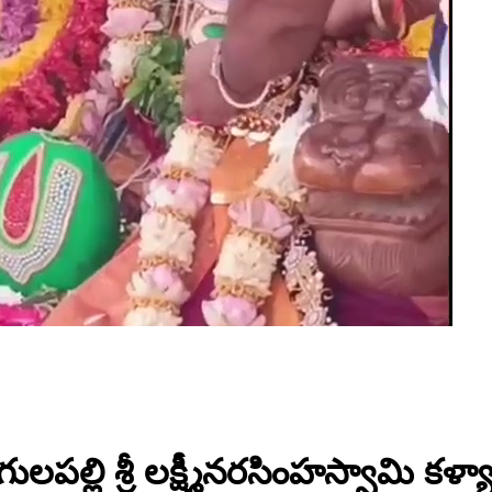
ులపల్లి శ్రీ లక్ష్మీనరసింహస్వామి 