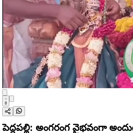
8
పెద్దపల్లి: అంగరంగ వైభవంగా అందుగ