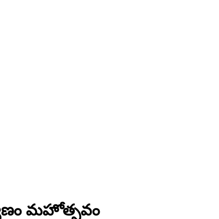
కళ్యాణం మహోత్సవం