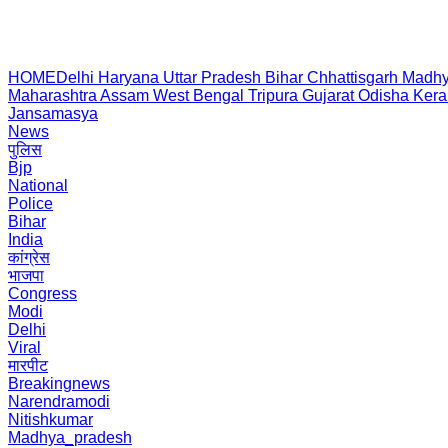
HOME
Delhi
Haryana
Uttar Pradesh
Bihar
Chhattisgarh
Madhy
Maharashtra
Assam
West Bengal
Tripura
Gujarat
Odisha
Kera
Jansamasya
News
पुलिस
Bjp
National
Police
Bihar
India
कांग्रेस
भाजपा
Congress
Modi
Delhi
Viral
मारपीट
Breakingnews
Narendramodi
Nitishkumar
Madhya_pradesh