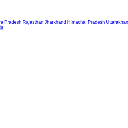
a Pradesh
Rajasthan
Jharkhand
Himachal Pradesh
Uttarakha
la