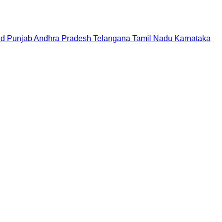
nd
Punjab
Andhra Pradesh
Telangana
Tamil Nadu
Karnataka