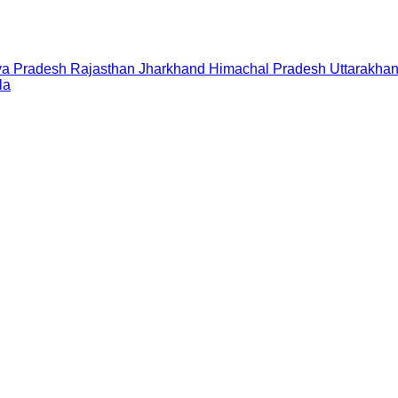
a Pradesh
Rajasthan
Jharkhand
Himachal Pradesh
Uttarakha
la