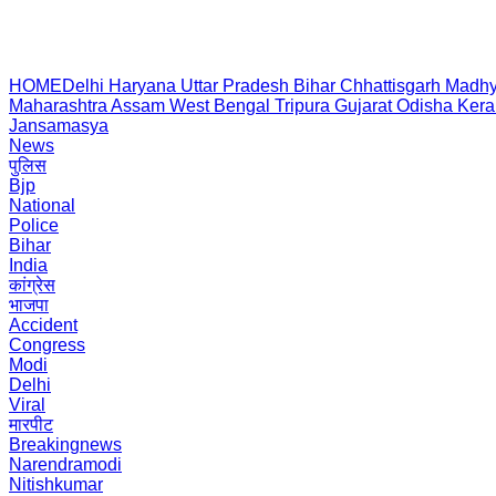
HOME
Delhi
Haryana
Uttar Pradesh
Bihar
Chhattisgarh
Madhy
Maharashtra
Assam
West Bengal
Tripura
Gujarat
Odisha
Kera
Jansamasya
News
पुलिस
Bjp
National
Police
Bihar
India
कांग्रेस
भाजपा
Accident
Congress
Modi
Delhi
Viral
मारपीट
Breakingnews
Narendramodi
Nitishkumar