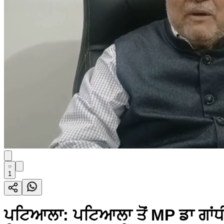
1
ਪਟਿਆਲਾ: ਪਟਿਆਲਾ ਤੋਂ MP ਡਾ ਗਾਂਧੀ ਨ