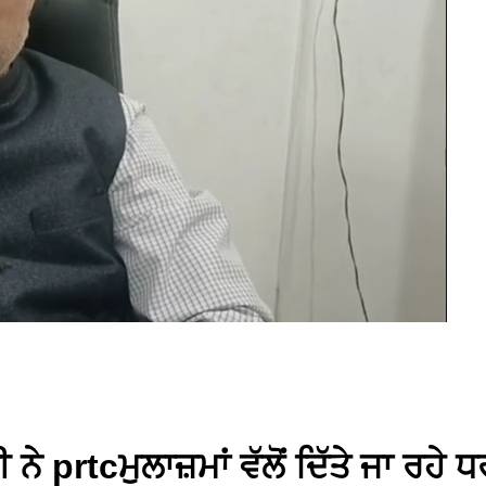
ੇ prtcਮੁਲਾਜ਼ਮਾਂ ਵੱਲੋਂ ਦਿੱਤੇ ਜਾ ਰਹ