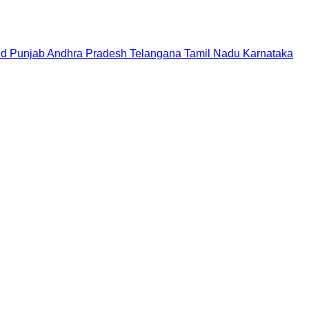
nd
Punjab
Andhra Pradesh
Telangana
Tamil Nadu
Karnataka