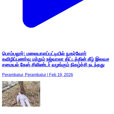
பெரம்பலூர்: மலையாளப்பட்டியில் நுகர்வோர்
கவிழிப்புணர்வு மற்றும் உஜ்வாலா திட்டத்தின் கீழ் இலவச
சமையல் கேஸ் சிலிண்டர் வழங்கும் நிகழ்ச்சி நடந்தது
Perambalur, Perambalur | Feb 19, 2026