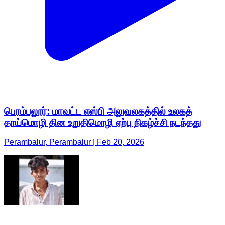
பெரம்பலூர்: மாவட்ட எஸ்பி அலுவலகத்தில் உலகத்
தாய்மொழி தின உறுதிமொழி ஏற்பு நிகழ்ச்சி நடந்தது
Perambalur, Perambalur | Feb 20, 2026