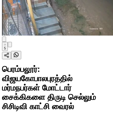
5
பெரம்பலூர்:
விஜயகோபாலபுரத்தில்
மர்மநபர்கள் மோட்டார்
சைக்கிகளை திருடி செல்லும்
சிசிடிவி காட்சி வைரல்