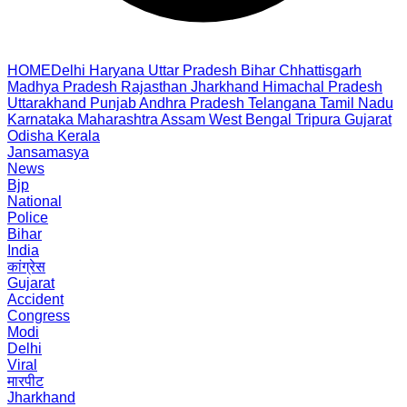
HOME
Delhi
Haryana
Uttar Pradesh
Bihar
Chhattisgarh
Madhya Pradesh
Rajasthan
Jharkhand
Himachal Pradesh
Uttarakhand
Punjab
Andhra Pradesh
Telangana
Tamil Nadu
Karnataka
Maharashtra
Assam
West Bengal
Tripura
Gujarat
Odisha
Kerala
Jansamasya
News
Bjp
National
Police
Bihar
India
कांग्रेस
Gujarat
Accident
Congress
Modi
Delhi
Viral
मारपीट
Jharkhand