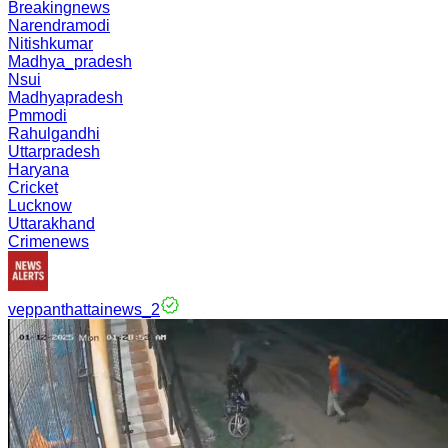
Breakingnews
Narendramodi
Nitishkumar
Madhya_pradesh
Nsui
Madhyapradesh
Pmmodi
Rahulgandhi
Uttarpradesh
Haryana
Cricket
Lucknow
Uttarakhand
Crimenews
veppanthattainews_2