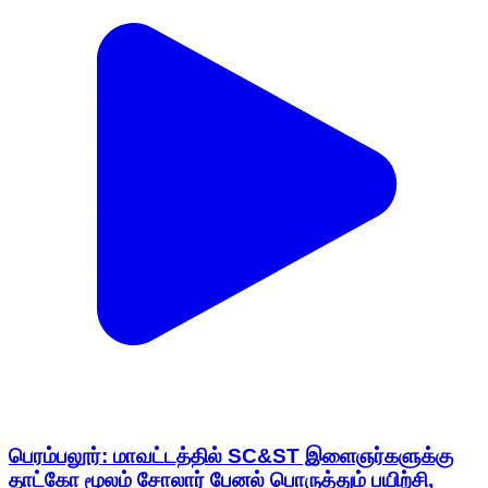
பெரம்பலூர்: மாவட்டத்தில் SC&ST இளைஞர்களுக்கு
தாட்கோ மூலம் சோலார் பேனல் பொருத்தும் பயிற்சி,