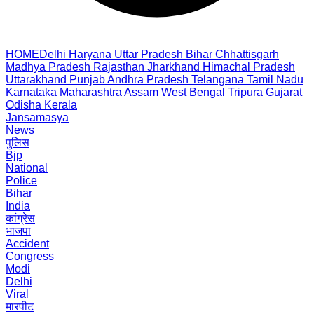
HOME
Delhi
Haryana
Uttar Pradesh
Bihar
Chhattisgarh
Madhya Pradesh
Rajasthan
Jharkhand
Himachal Pradesh
Uttarakhand
Punjab
Andhra Pradesh
Telangana
Tamil Nadu
Karnataka
Maharashtra
Assam
West Bengal
Tripura
Gujarat
Odisha
Kerala
Jansamasya
News
पुलिस
Bjp
National
Police
Bihar
India
कांग्रेस
भाजपा
Accident
Congress
Modi
Delhi
Viral
मारपीट