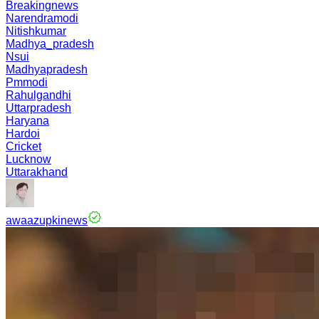
Breakingnews
Narendramodi
Nitishkumar
Madhya_pradesh
Nsui
Madhyapradesh
Pmmodi
Rahulgandhi
Uttarpradesh
Haryana
Hardoi
Cricket
Lucknow
Uttarakhand
awaazupkinews