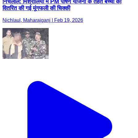
निचलौल: मिश्रौलिया में PM पोषण योजना के तहत बच्चों को
वितरित की गई मूंगफली की चिक्की
Nichlaul, Maharajganj | Feb 19, 2026