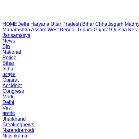
HOME
Delhi
Haryana
Uttar Pradesh
Bihar
Chhattisgarh
Madhy
Maharashtra
Assam
West Bengal
Tripura
Gujarat
Odisha
Kera
Jansamasya
News
Bjp
National
Police
Bihar
India
कांग्रेस
Gujarat
Accident
Congress
Modi
Delhi
Viral
मारपीट
Jharkhand
Breakingnews
Narendramodi
Nitishkumar