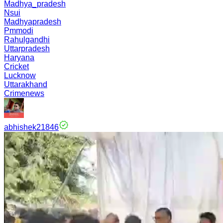
Madhya_pradesh
Nsui
Madhyapradesh
Pmmodi
Rahulgandhi
Uttarpradesh
Haryana
Cricket
Lucknow
Uttarakhand
Crimenews
abhishek21846