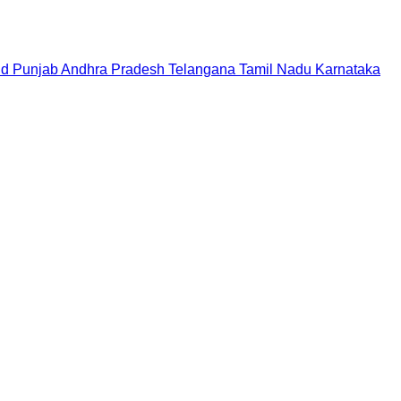
nd
Punjab
Andhra Pradesh
Telangana
Tamil Nadu
Karnataka