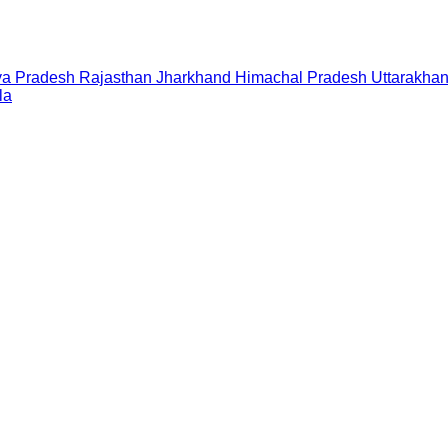
a Pradesh
Rajasthan
Jharkhand
Himachal Pradesh
Uttarakha
la