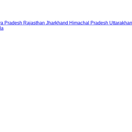
a Pradesh
Rajasthan
Jharkhand
Himachal Pradesh
Uttarakha
la