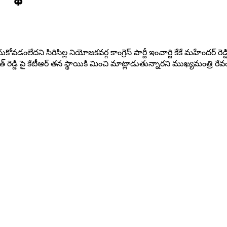
కోవడంలేదని సిరిసిల్ల నియోజకవర్గ కాంగ్రెస్ పార్టీ ఇంచార్జి కేకే మహేందర్ రెడ
డి పై కేటీఆర్ తన స్థాయికి మించి మాట్లాడుతున్నారని ముఖ్యమంత్రి రేవంత్