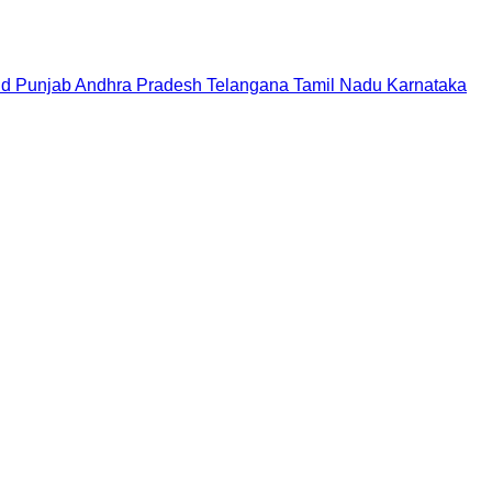
nd
Punjab
Andhra Pradesh
Telangana
Tamil Nadu
Karnataka