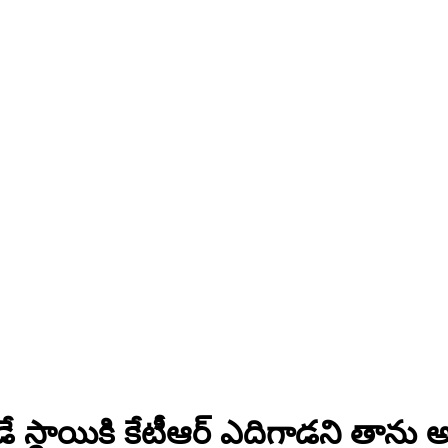
ాట్లాడే స్థాయికి కేటీఆర్ ఎదిగాడని త