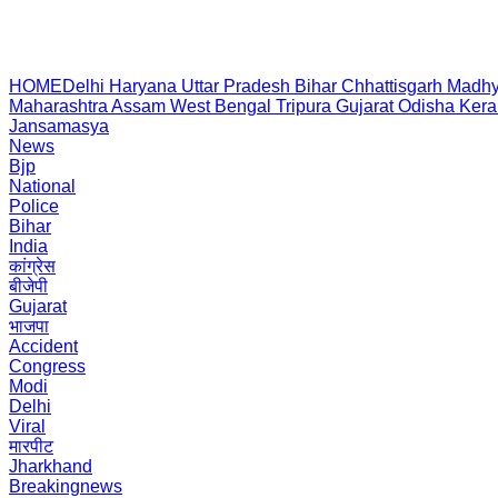
HOME
Delhi
Haryana
Uttar Pradesh
Bihar
Chhattisgarh
Madhy
Maharashtra
Assam
West Bengal
Tripura
Gujarat
Odisha
Kera
Jansamasya
News
Bjp
National
Police
Bihar
India
कांग्रेस
बीजेपी
Gujarat
भाजपा
Accident
Congress
Modi
Delhi
Viral
मारपीट
Jharkhand
Breakingnews