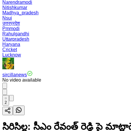
Narendramodi
Nitishkumar
Madhya_pradesh
Nsui
उत्तरप्रदेश
Pmmodi
Rahulgandhi
Uttarpradesh
Haryana
Cricket
Lucknow
sircillanews
No video available
2
సిరిసిల్ల: సీఎం రేవంత్ రెడ్డి పై మ