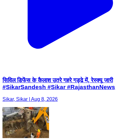
सिविल डिफेंस के कैलाश उतरे गहरे गड्ढे में, रेस्क्यू जारी
#SikarSandesh #Sikar #RajasthanNews
Sikar, Sikar | Aug 8, 2026