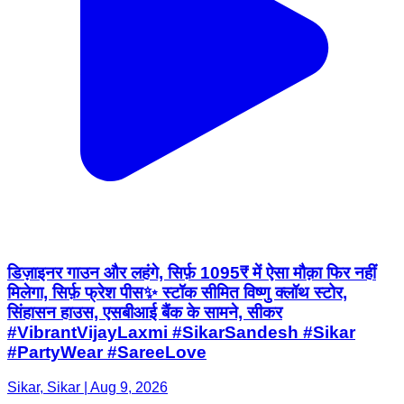
डिज़ाइनर गाउन और लहंगे, सिर्फ़ 1095₹ में ऐसा मौक़ा फिर नहीं
मिलेगा, सिर्फ़ फ्रेश पीस✨ स्टॉक सीमित विष्णु क्लॉथ स्टोर,
सिंहासन हाउस, एसबीआई बैंक के सामने, सीकर
#VibrantVijayLaxmi #SikarSandesh #Sikar
#PartyWear #SareeLove
Sikar, Sikar | Aug 9, 2026