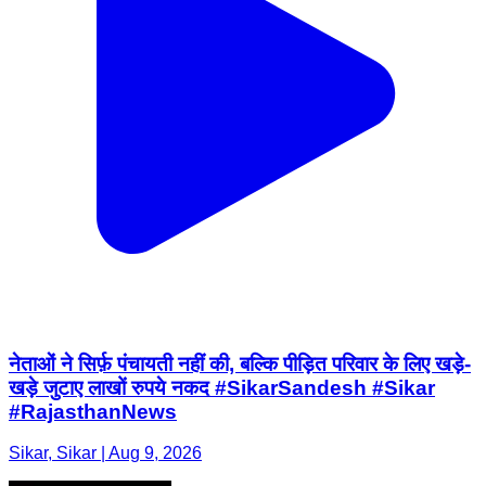
नेताओं ने सिर्फ़ पंचायती नहीं की, बल्कि पीड़ित परिवार के लिए खड़े-
खड़े जुटाए लाखों रुपये नकद #SikarSandesh #Sikar
#RajasthanNews
Sikar, Sikar | Aug 9, 2026