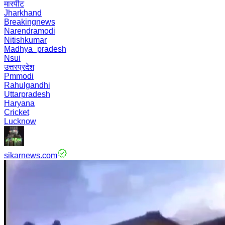
मारपीट
Jharkhand
Breakingnews
Narendramodi
Nitishkumar
Madhya_pradesh
Nsui
उत्तरप्रदेश
Pmmodi
Rahulgandhi
Uttarpradesh
Haryana
Cricket
Lucknow
sikarnews.com